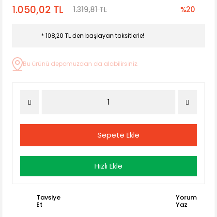
1.050,02 TL
1.319,81 TL
%20
* 108,20 TL den başlayan taksitlerle!
Bu ürünü depomuzdan da alabilirsiniz.
Sepete Ekle
Hızlı Ekle
Tavsiye
Yorum
Et
Yaz