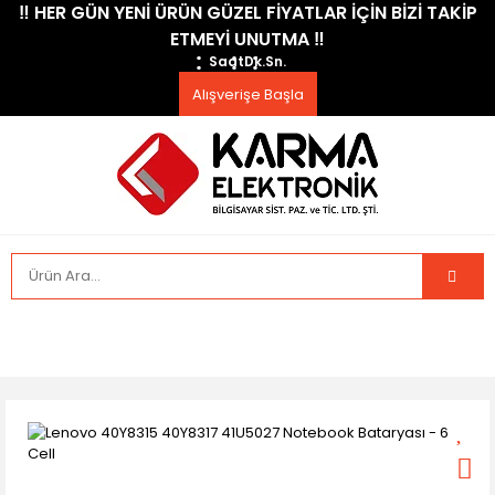
​‼️​ HER GÜN YENİ ÜRÜN GÜZEL FİYATLAR İÇİN BİZİ TAKİP
ETMEYİ UNUTMA ​‼️​
Saat
Dk.
Sn.
Alışverişe Başla