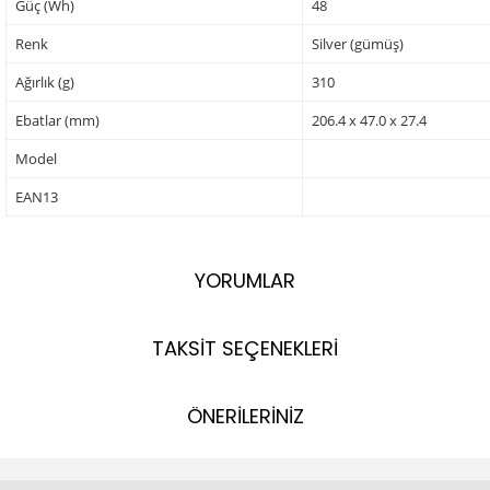
Güç (Wh)
48
Renk
Silver (gümüş)
Ağırlık (g)
310
Ebatlar (mm)
206.4 x 47.0 x 27.4
Model
EAN13
YORUMLAR
TAKSİT SEÇENEKLERİ
ÖNERİLERİNİZ