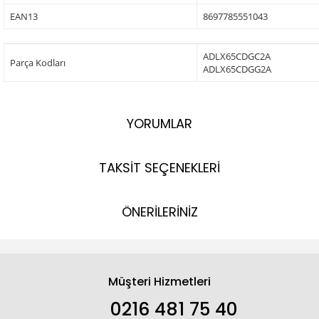
EAN13
8697785551043
ADLX65CDGC2A
Parça Kodları
ADLX65CDGG2A
YORUMLAR
TAKSİT SEÇENEKLERİ
ÖNERİLERİNİZ
Müşteri Hizmetleri
0216 481 75 40