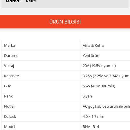
Marka
Retro
ÜRÜN BİLGİSİ
Marka
Afila & Retro
Durumu
Yeni ürün
Voltaj
20V (19.5V uyumlu)
Kapasite
3.25A (2.25A ve 3.34A uyum
Güç
65W (45W uyumlu)
Renk
Siyah
Notlar
AC güç kablosu ürün ile birl
Dc Jack
4.0 x 1.7 mm
Model
RNA-IB14