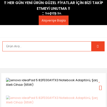
​‼️​ HER GÜN YENİ ÜRÜN GÜZEL FİYATLAR İÇİN BİZİ TAKİP
ETMEYİ UNUTMA ​‼️​
Saat
Dk.
Sn.
Alışverişe Başla