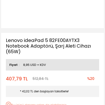
Lenovo ideaPad 5 82FE00AYTX3
Notebook Adaptörü, Şarj Aleti Cihazı
(65W)
Fiyat
8,95 USD + KDV
407,79 TL
512,84 TL
%20
* 42,02 TL den başlayan taksitlerle!
Bu ürünü depomuzdan da alabilirsiniz.