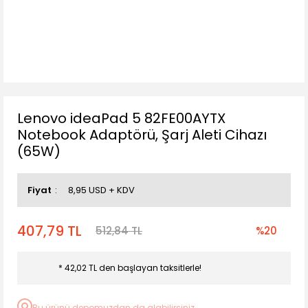
Lenovo ideaPad 5 82FE00AYTX
Notebook Adaptörü, Şarj Aleti Cihazı
(65W)
Fiyat
8,95 USD + KDV
407,79 TL
512,84 TL
%20
* 42,02 TL den başlayan taksitlerle!
Bu ürünü depomuzdan da alabilirsiniz.