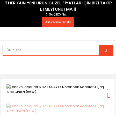
​‼️​ HER GÜN YENİ ÜRÜN GÜZEL FİYATLAR İÇİN BİZİ TAKİP
ETMEYİ UNUTMA ​‼️​
Saat
Dk.
Sn.
Alışverişe Başla