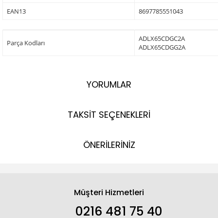
EAN13
8697785551043
ADLX65CDGC2A
Parça Kodları
ADLX65CDGG2A
YORUMLAR
TAKSİT SEÇENEKLERİ
ÖNERİLERİNİZ
Müşteri Hizmetleri
0216 481 75 40