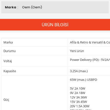
Marka
Oem (Oem)
ÜRÜN BİLGİSİ
Marka
Afila & Retro & Versatil & 
Durumu
Yeni ürün
Power Delivery (PD) : 5V2
Voltaj
Kapasite
3.25A (max.)
65W (max.) USBPD
5V 2A 10W
9V 2A 18W
12V 3A 36W
Güç
15V 3A 45W
20V 1.5A 30W