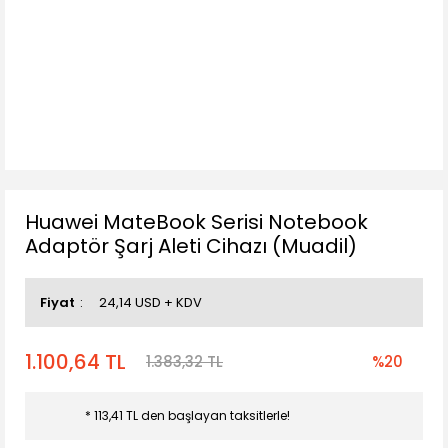
Huawei MateBook Serisi Notebook
Adaptör Şarj Aleti Cihazı (Muadil)
Fiyat
24,14 USD + KDV
1.100,64 TL
1.383,32 TL
%20
* 113,41 TL den başlayan taksitlerle!