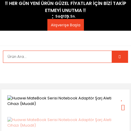
​‼️​ HER GÜN YENİ ÜRÜN GÜZEL FİYATLAR İÇİN BİZİ TAKİP
ETMEYİ UNUTMA ​‼️​
Saat
Dk.
Sn.
Alışverişe Başla