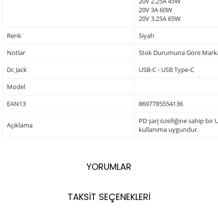
20V 2.25A 45W
20V 3A 60W
20V 3.25A 65W
Renk
Siyah
Notlar
Stok Durumuna Göre Markala
Dc Jack
USB-C - USB Type-C
Model
EAN13
8697785554136
PD şarj özelliğine sahip bir
Açıklama
kullanıma uygundur.
YORUMLAR
TAKSİT SEÇENEKLERİ