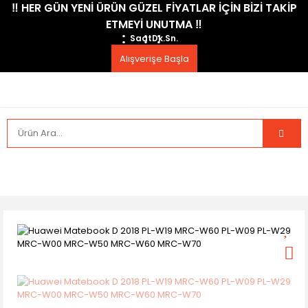
​‼️​ HER GÜN YENİ ÜRÜN GÜZEL FİYATLAR İÇİN BİZİ TAKİP
ETMEYİ UNUTMA ​‼️​
Saat
Dk.
Sn.
Alışverişe Başla