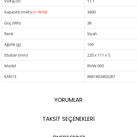
Voltaj (V)
11.1
Kapasite (mAh)
(+- %10)
3400
Güç (Wh)
38
Renk
Siyah
Ağırlık (g)
169
Ebatlar (mm)
220 x 111 x 5
Model
RHW-005
EAN13
8681863403287
YORUMLAR
TAKSİT SEÇENEKLERİ