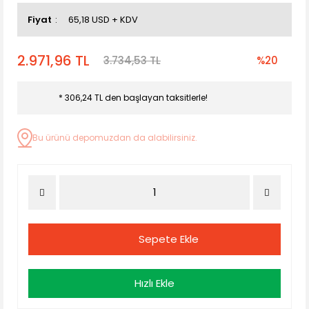
Fiyat
65,18 USD + KDV
2.971,96 TL
3.734,53 TL
%20
* 306,24 TL den başlayan taksitlerle!
Bu ürünü depomuzdan da alabilirsiniz.
Sepete Ekle
Hızlı Ekle