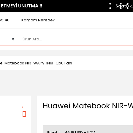
 ETMEYİ UNUTMA ​‼️​
Saat
Dk.
75 40
Kargom Nerede?
ei Matebook NlR-WAP9HNRP Cpu Fanı
Huawei Matebook NlR-
Fiyat
46,15 USD + KDV