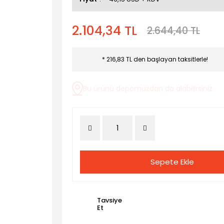
2.104,34 TL
2.644,40 TL
* 216,83 TL den başlayan taksitlerle!
Bu ürünü depomuzdan da alabilirsiniz.
Sepete Ekle
Tavsiye
Et