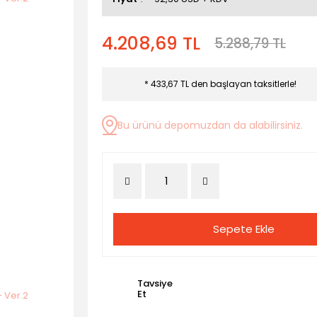
4.208,69 TL
5.288,79 TL
* 433,67 TL den başlayan taksitlerle!
Bu ürünü depomuzdan da alabilirsiniz.
Sepete Ekle
Tavsiye
Et