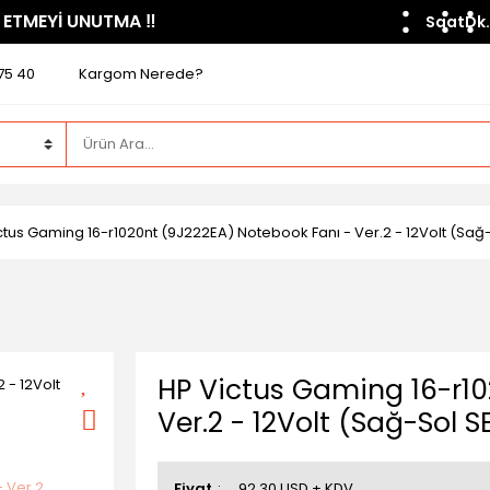
 ETMEYİ UNUTMA ​‼️​
Saat
Dk.
75 40
Kargom Nerede?
ctus Gaming 16-r1020nt (9J222EA) Notebook Fanı - Ver.2 - 12Volt (Sağ
HP Victus Gaming 16-r10
Ver.2 - 12Volt (Sağ-Sol S
Fiyat
92,30 USD + KDV