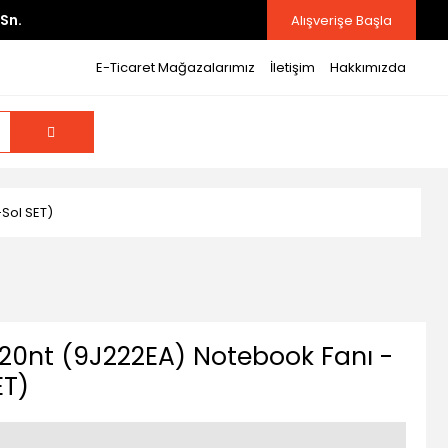
Sn.
Alışverişe Başla
E-Ticaret Mağazalarımız
İletişim
Hakkımızda
-Sol SET)
20nt (9J222EA) Notebook Fanı -
ET)