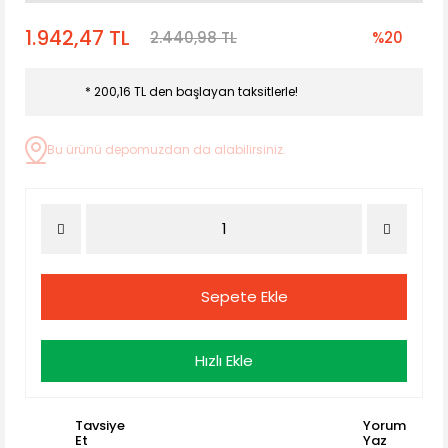
1.942,47 TL
2.440,98 TL
%20
* 200,16 TL den başlayan taksitlerle!
Bu ürünü depomuzdan da alabilirsiniz.
Sepete Ekle
Hızlı Ekle
Tavsiye
Yorum
Et
Yaz