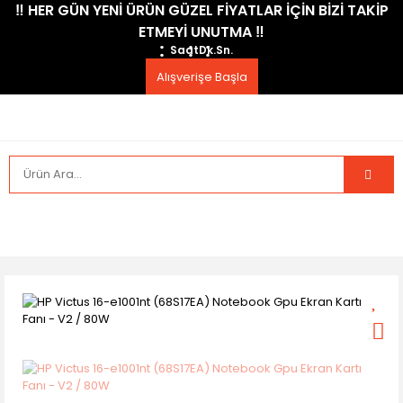
​‼️​ HER GÜN YENİ ÜRÜN GÜZEL FİYATLAR İÇİN BİZİ TAKİP
ETMEYİ UNUTMA ​‼️​
Saat
Dk.
Sn.
Alışverişe Başla