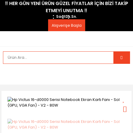
​‼️​ HER GÜN YENİ ÜRÜN GÜZEL FİYATLAR İÇİN BİZİ TAKİP
ETMEYİ UNUTMA ​‼️​
Saat
Dk.
Sn.
Alışverişe Başla