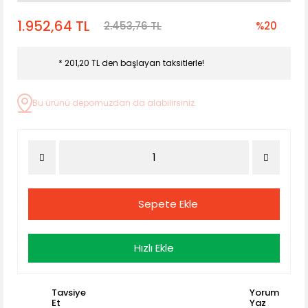
1.952,64 TL
2.453,76 TL
%20
* 201,20 TL den başlayan taksitlerle!
Bu ürünü depomuzdan da alabilirsiniz.
Sepete Ekle
Hızlı Ekle
Tavsiye
Yorum
Et
Yaz