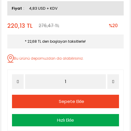
Fiyat
4,83 USD + KDV
220,13 TL
276,47 TL
%20
* 22,68 TL den başlayan taksitlerle!
Bu ürünü depomuzdan da alabilirsiniz.
Sepete Ekle
Hızlı Ekle