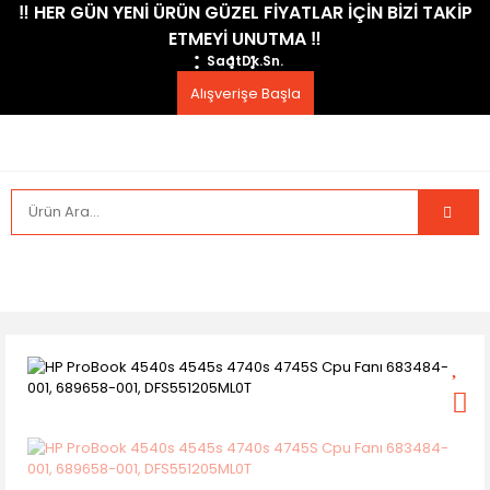
​‼️​ HER GÜN YENİ ÜRÜN GÜZEL FİYATLAR İÇİN BİZİ TAKİP
ETMEYİ UNUTMA ​‼️​
Saat
Dk.
Sn.
Alışverişe Başla