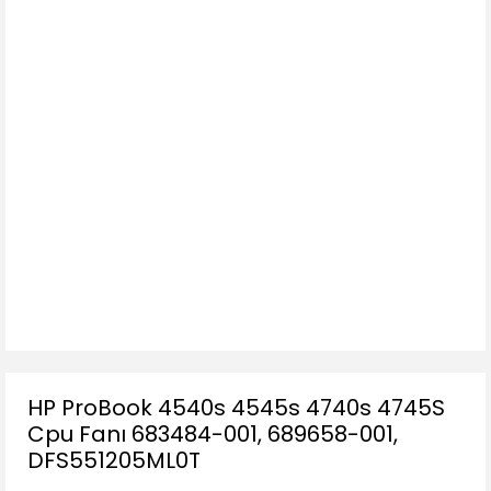
HP ProBook 4540s 4545s 4740s 4745S
Cpu Fanı 683484-001, 689658-001,
DFS551205ML0T