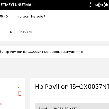
 ETMEYİ UNUTMA ​‼️​
Saat
Dk.
75 40
Kargom Nerede?
)
Hp Pavilion 15-CX0037NT Notebook Bataryası - Pili
Hp Pavilion 15-CX0037NT
Fiyat
26,08 USD + KDV