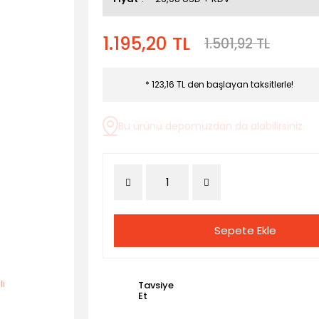
1.195,20 TL
1.501,92 TL
* 123,16 TL den başlayan taksitlerle!
Bu ürünü depomuzdan da alabilirsiniz.
Sepete Ekle
Tavsiye
Et