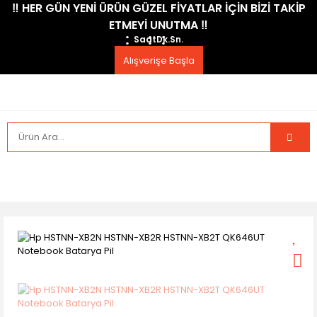
​‼️​ HER GÜN YENİ ÜRÜN GÜZEL FİYATLAR İÇİN BİZİ TAKİP
ETMEYİ UNUTMA ​‼️​
Saat
Dk.
Sn.
Alışverişe Başla