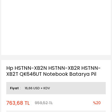
Hp HSTNN-XB2N HSTNN-XB2R HSTNN-
XB2T QK646UT Notebook Batarya Pil
Fiyat
16,66 USD + KDV
763,68 TL
959,52 TL
%20