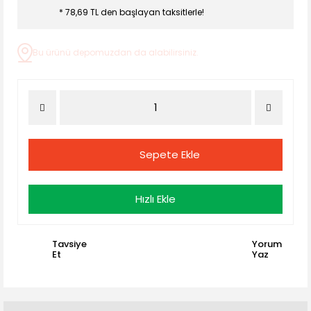
* 78,69 TL den başlayan taksitlerle!
Bu ürünü depomuzdan da alabilirsiniz.
Sepete Ekle
Hızlı Ekle
Tavsiye
Yorum
Et
Yaz