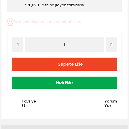
* 78,69 TL den başlayan taksitlerle!
Bu ürünü depomuzdan da alabilirsiniz.
Sepete Ekle
Hızlı Ekle
Tavsiye
Yorum
Et
Yaz