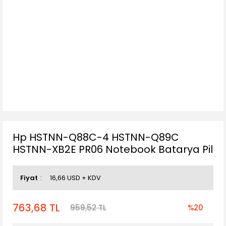
Hp HSTNN-Q88C-4 HSTNN-Q89C
HSTNN-XB2E PR06 Notebook Batarya Pil
Fiyat
16,66 USD + KDV
763,68 TL
959,52 TL
%20