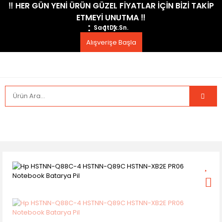
​‼️​ HER GÜN YENİ ÜRÜN GÜZEL FİYATLAR İÇİN BİZİ TAKİP
ETMEYİ UNUTMA ​‼️​
Saat
Dk.
Sn.
Alışverişe Başla