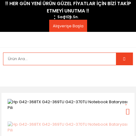
​‼️​ HER GÜN YENİ ÜRÜN GÜZEL FİYATLAR İÇİN BİZİ TAKİP
ETMEYİ UNUTMA ​‼️​
Saat
Dk.
Sn.
Alışverişe Başla