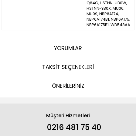
Q64C, HSTNN-UB0W,
HSTNN-YB0X, MU06,
MU09, NBP6A174,
NBP6A174B1, NBP6A175,
NBP6A175B1, WD548AA
YORUMLAR
TAKSİT SEÇENEKLERİ
ÖNERİLERİNİZ
Müşteri Hizmetleri
0216 481 75 40