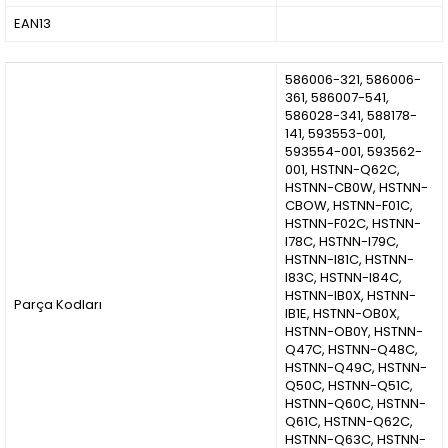
EAN13
586006-321, 586006-
361, 586007-541,
586028-341, 588178-
141, 593553-001,
593554-001, 593562-
001, HSTNN-Q62C,
HSTNN-CB0W, HSTNN-
CBOW, HSTNN-F01C,
HSTNN-F02C, HSTNN-
I78C, HSTNN-I79C,
HSTNN-I81C, HSTNN-
I83C, HSTNN-I84C,
HSTNN-IB0X, HSTNN-
Parça Kodları
IB1E, HSTNN-OB0X,
HSTNN-OB0Y, HSTNN-
Q47C, HSTNN-Q48C,
HSTNN-Q49C, HSTNN-
Q50C, HSTNN-Q51C,
HSTNN-Q60C, HSTNN-
Q61C, HSTNN-Q62C,
HSTNN-Q63C, HSTNN-