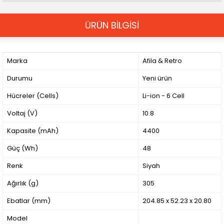
ÜRÜN BİLGİSİ
Marka
Afila & Retro
Durumu
Yeni ürün
Hücreler (Cells)
Li-ion - 6 Cell
Voltaj (V)
10.8
Kapasite (mAh)
4400
Güç (Wh)
48
Renk
Siyah
Ağırlık (g)
305
Ebatlar (mm)
204.85 x 52.23 x 20.80
Model