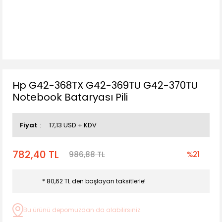
Hp G42-368TX G42-369TU G42-370TU
Notebook Bataryası Pili
Fiyat
17,13 USD + KDV
782,40 TL
986,88 TL
%21
* 80,62 TL den başlayan taksitlerle!
Bu ürünü depomuzdan da alabilirsiniz.