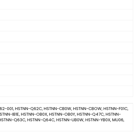
593562-001, HSTNN-Q62C, HSTNN-CB0W, HSTNN-CBOW, HSTNN-F01C,
 HSTNN-IB1E, HSTNN-OB0X, HSTNN-OB0Y, HSTNN-Q47C, HSTNN-
HSTNN-Q63C, HSTNN-Q64C, HSTNN-UB0W, HSTNN-YB0X, MU06,