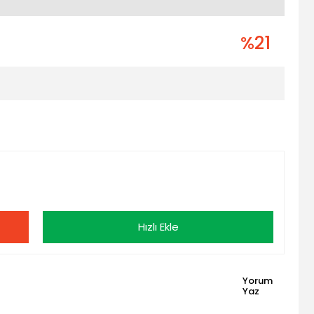
%21
Hızlı Ekle
Yorum
Yaz