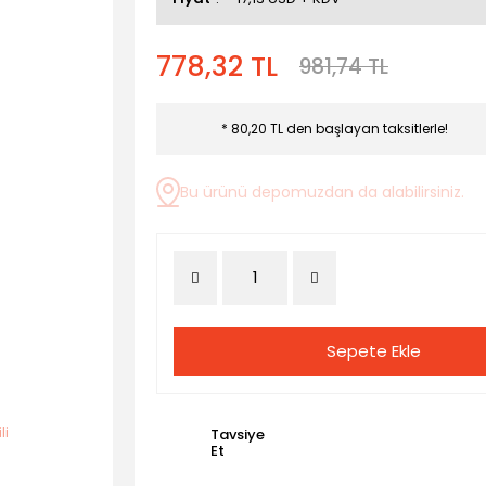
778,32 TL
981,74 TL
* 80,20 TL den başlayan taksitlerle!
Bu ürünü depomuzdan da alabilirsiniz.
Sepete Ekle
Tavsiye
Et