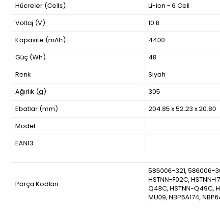
Hücreler (Cells)
Li-ion - 6 Cell
Voltaj (V)
10.8
Kapasite (mAh)
4400
Güç (Wh)
48
Renk
Siyah
Ağırlık (g)
305
Ebatlar (mm)
204.85 x 52.23 x 20.80
Model
EAN13
586006-321, 586006-3
HSTNN-F02C, HSTNN-I7
Parça Kodları
Q48C, HSTNN-Q49C, H
MU09, NBP6A174, NBP6