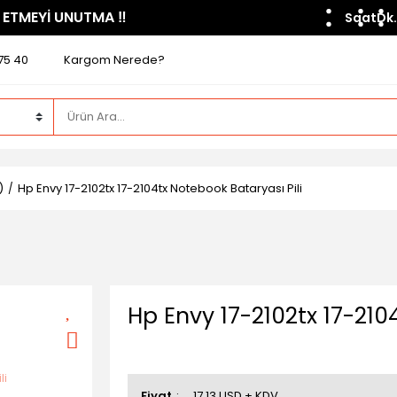
 ETMEYİ UNUTMA ​‼️​
Saat
Dk.
75 40
Kargom Nerede?
)
Hp Envy 17-2102tx 17-2104tx Notebook Bataryası Pili
Hp Envy 17-2102tx 17-210
Fiyat
17,13 USD + KDV