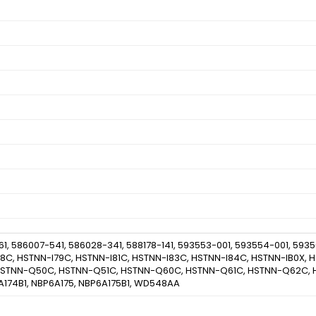
61, 586007-541, 586028-341, 588178-141, 593553-001, 593554-001, 
8C, HSTNN-I79C, HSTNN-I81C, HSTNN-I83C, HSTNN-I84C, HSTNN-IB0X,
STNN-Q50C, HSTNN-Q51C, HSTNN-Q60C, HSTNN-Q61C, HSTNN-Q62C, 
A174B1, NBP6A175, NBP6A175B1, WD548AA