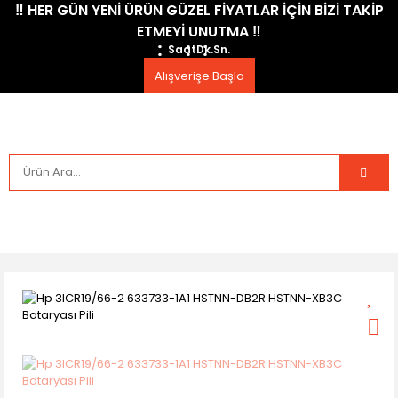
​‼️​ HER GÜN YENİ ÜRÜN GÜZEL FİYATLAR İÇİN BİZİ TAKİP
ETMEYİ UNUTMA ​‼️​
Saat
Dk.
Sn.
Alışverişe Başla