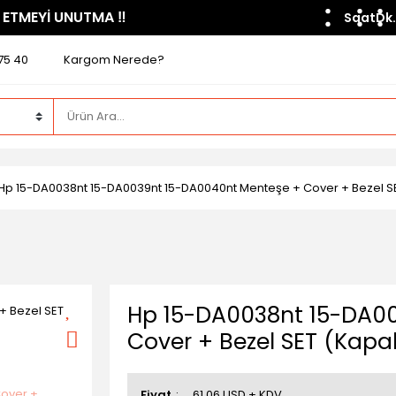
 ETMEYİ UNUTMA ​‼️​
Saat
Dk.
75 40
Kargom Nerede?
Hp 15-DA0038nt 15-DA0039nt 15-DA0040nt Menteşe + Cover + Bezel 
Hp 15-DA0038nt 15-DA0
Cover + Bezel SET (Kap
Fiyat
61,06 USD + KDV