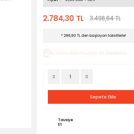
2.784,30 TL
3.498,64 TL
* 286,90 TL den başlayan taksitlerle!
Bu ürünü depomuzdan da alabilirsiniz.
Sepete Ekle
Tavsiye
Et