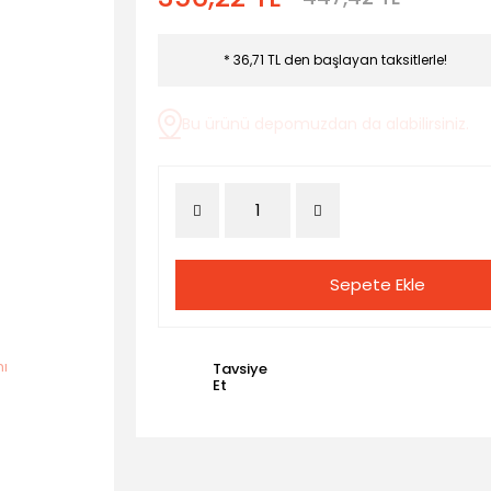
* 36,71 TL den başlayan taksitlerle!
Bu ürünü depomuzdan da alabilirsiniz.
Sepete Ekle
Tavsiye
Et