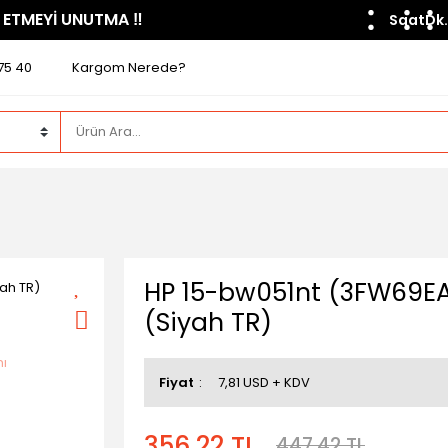
 ETMEYİ UNUTMA ​‼️​
Saat
Dk.
75 40
Kargom Nerede?
HP 15-bw051nt (3FW69EA)
(Siyah TR)
Fiyat
7,81 USD + KDV
356,22 TL
447,42 TL