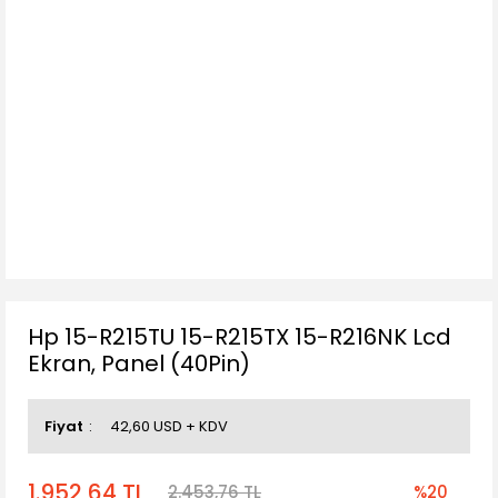
Hp 15-R215TU 15-R215TX 15-R216NK Lcd
Ekran, Panel (40Pin)
Fiyat
42,60 USD + KDV
1.952,64 TL
2.453,76 TL
%20