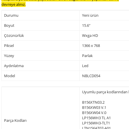
devreye alınız.
Durumu
Yeni ürün
Boyut
15.6"
Çözünürlük
Wxga HD
Piksel
1366 x 768
Yüzey
Parlak
Aydınlatma
Led
Model
NBLCD054
Uyumlu parça kodlarından baz
B156XTN03.2
B156XW03 V.1
B156XW04 V.0
LP156WH3 TL A1
Parça Kodları
LP156WH3-TLT1
LTN156AT07-A01