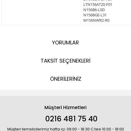
LTN156AT20-F01
N156B6-L0D
N156BGE-L31
M156NWR2-R0
YORUMLAR
TAKSİT SEÇENEKLERİ
ÖNERİLERİNİZ
Müşteri Hizmetleri
0216 481 75 40
Müşteri temsilcilerimiz hafta içi: 09:00 - 18:30 C.tesi 10:00 - 18:00