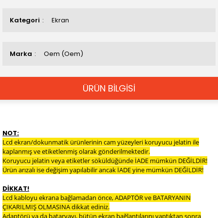
Kategori
Ekran
Marka
Oem (Oem)
ÜRÜN BİLGİSİ
NOT:
Lcd ekran/dokunmatik ürünlerinin cam yüzeyleri koruyucu jelatin ile
kaplanmış ve etiketlenmiş olarak gönderilmektedir.
Koruyucu jelatin veya etiketler söküldüğünde İADE mümkün DEĞİLDİR!
Ürün arızalı ise değişim yapılabilir ancak İADE yine mümkün DEĞİLDİR!
DİKKAT!
Lcd kabloyu ekrana bağlamadan önce, ADAPTÖR ve BATARYANIN
ÇIKARILMIŞ OLMASINA dikkat ediniz.
Adaptörü ya da bataryayı, bütün ekran bağlantılarını yaptıktan sonra