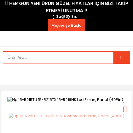
​‼️​ HER GÜN YENİ ÜRÜN GÜZEL FİYATLAR İÇİN BİZİ TAKİP
ETMEYİ UNUTMA ​‼️​
Saat
Dk.
Sn.
Alışverişe Başla