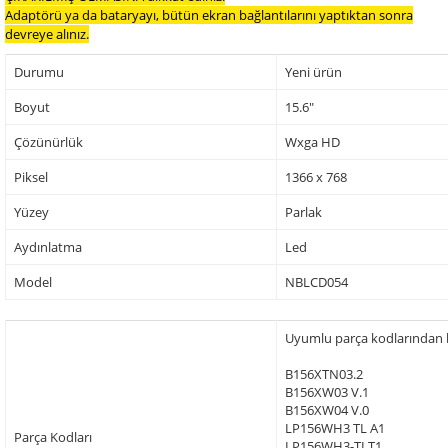
Adaptörü ya da bataryayı, bütün ekran bağlantılarını yaptıktan sonra
devreye alınız.
Durumu
Yeni ürün
Boyut
15.6"
Çözünürlük
Wxga HD
Piksel
1366 x 768
Yüzey
Parlak
Aydınlatma
Led
Model
NBLCD054
Uyumlu parça kodlarından baz
B156XTN03.2
B156XW03 V.1
B156XW04 V.0
LP156WH3 TL A1
Parça Kodları
LP156WH3-TLT1