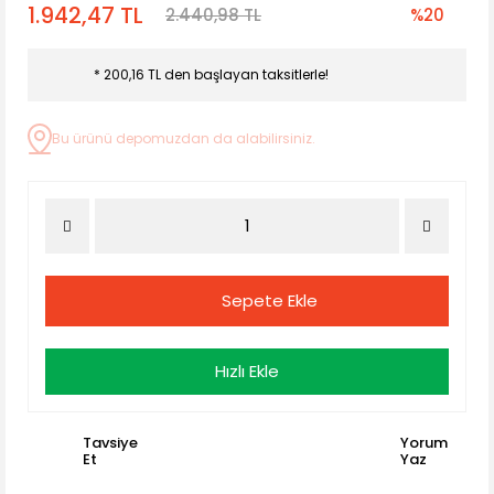
1.942,47 TL
2.440,98 TL
%20
* 200,16 TL den başlayan taksitlerle!
Bu ürünü depomuzdan da alabilirsiniz.
Sepete Ekle
Hızlı Ekle
Tavsiye
Yorum
Et
Yaz