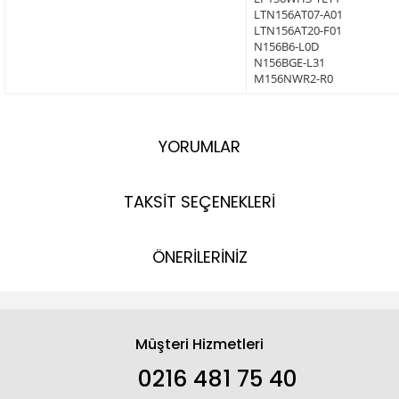
LTN156AT07-A01
LTN156AT20-F01
N156B6-L0D
N156BGE-L31
M156NWR2-R0
YORUMLAR
TAKSİT SEÇENEKLERİ
ÖNERİLERİNİZ
Müşteri Hizmetleri
0216 481 75 40