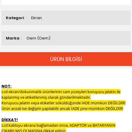
Kategori
Ekran
Marka
Oem (Oem)
ÜRÜN BİLGİSİ
NOT:
Lcd ekran/dokunmatik ürünlerinin cam yüzeyleri koruyucu jelatin ile
kaplanmış ve etiketlenmiş olarak gönderilmektedir.
Koruyucu jelatin veya etiketler söküldüğünde İADE mümkün DEĞİLDİR!
Ürün arızalı ise değişim yapılabilir ancak İADE yine mümkün DEĞİLDİR!
DİKKAT!
Lcd kabloyu ekrana bağlamadan önce, ADAPTÖR ve BATARYANIN
ÇIKARILMIŞ OLMASINA dikkat ediniz.