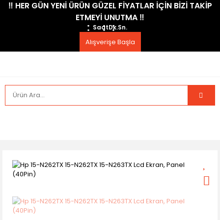
​‼️​ HER GÜN YENİ ÜRÜN GÜZEL FİYATLAR İÇİN BİZİ TAKİP
ETMEYİ UNUTMA ​‼️​
Saat
Dk.
Sn.
Alışverişe Başla