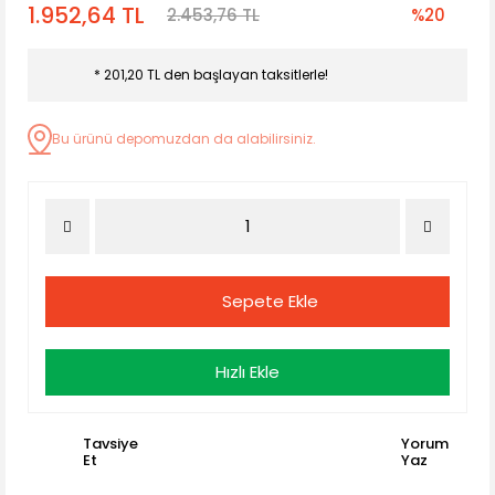
1.952,64 TL
2.453,76 TL
%20
* 201,20 TL den başlayan taksitlerle!
Bu ürünü depomuzdan da alabilirsiniz.
Sepete Ekle
Hızlı Ekle
Tavsiye
Yorum
Et
Yaz