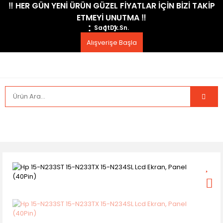
​‼️​ HER GÜN YENİ ÜRÜN GÜZEL FİYATLAR İÇİN BİZİ TAKİP
ETMEYİ UNUTMA ​‼️​
Saat
Dk.
Sn.
Alışverişe Başla