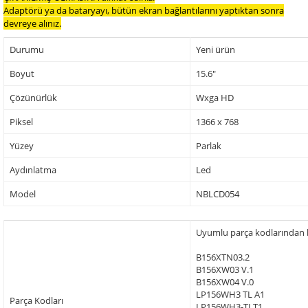
Adaptörü ya da bataryayı, bütün ekran bağlantılarını yaptıktan sonra
devreye alınız.
Durumu
Yeni ürün
Boyut
15.6"
Çözünürlük
Wxga HD
Piksel
1366 x 768
Yüzey
Parlak
Aydınlatma
Led
Model
NBLCD054
Uyumlu parça kodlarından baz
B156XTN03.2
B156XW03 V.1
B156XW04 V.0
LP156WH3 TL A1
Parça Kodları
LP156WH3-TLT1