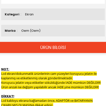
Kategori
Ekran
Marka
Oem (Oem)
ÜRÜN BİLGİSİ
NOT:
Lcd ekran/dokunmatik ürünlerinin cam yüzeyleri koruyucu jelatin ile
kaplanmış ve etiketlenmiş olarak gönderilmektedir.
Koruyucu jelatin veya etiketler söküldüğünde İADE mümkün DEĞİLDİR!
Ürün arızalı ise değişim yapılabilir ancak İADE yine mümkün DEĞİLDİR!
DİKKAT!
Lcd kabloyu ekrana bağlamadan önce, ADAPTÖR ve BATARYANIN
ÇIKARILMIŞ OLMASINA dikkat ediniz.