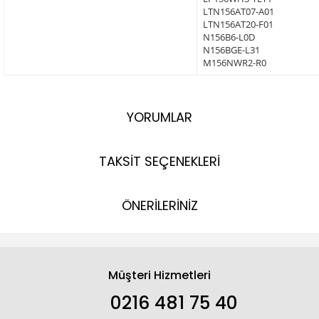
LTN156AT07-A01
LTN156AT20-F01
N156B6-L0D
N156BGE-L31
M156NWR2-R0
YORUMLAR
TAKSİT SEÇENEKLERİ
ÖNERİLERİNİZ
Müşteri Hizmetleri
0216 481 75 40