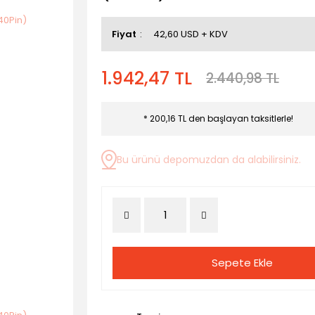
Fiyat
42,60 USD + KDV
1.942,47 TL
2.440,98 TL
* 200,16 TL den başlayan taksitlerle!
Bu ürünü depomuzdan da alabilirsiniz.
Sepete Ekle