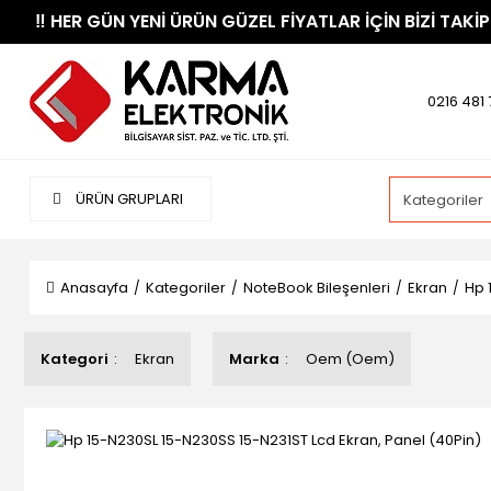
​‼️​ HER GÜN YENİ ÜRÜN GÜZEL FİYATLAR İÇİN BİZİ TAKİP
0216 481 
ÜRÜN GRUPLARI
Anasayfa
Kategoriler
NoteBook Bileşenleri
Ekran
Hp 
Kategori
Ekran
Marka
Oem (Oem)