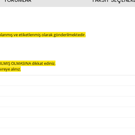
planmış ve etiketlenmiş olarak gönderilmektedir.
LMIŞ OLMASINA dikkat ediniz.
reye alınız.