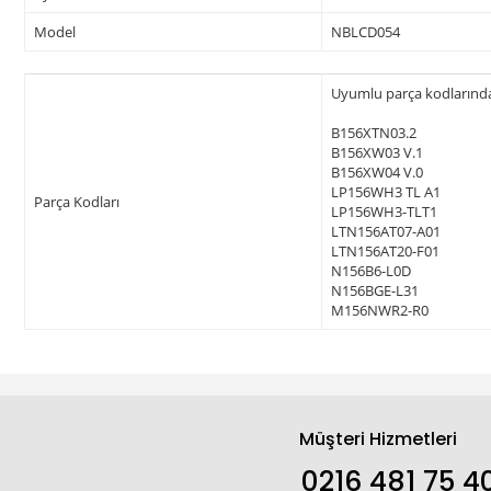
Model
NBLCD054
Uyumlu parça kodlarından 
B156XTN03.2
B156XW03 V.1
B156XW04 V.0
LP156WH3 TL A1
Parça Kodları
LP156WH3-TLT1
LTN156AT07-A01
LTN156AT20-F01
N156B6-L0D
N156BGE-L31
M156NWR2-R0
Müşteri Hizmetleri
0216 481 75 4