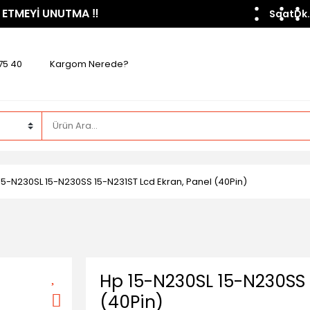
 ETMEYİ UNUTMA ​‼️​
Saat
Dk.
75 40
Kargom Nerede?
15-N230SL 15-N230SS 15-N231ST Lcd Ekran, Panel (40Pin)
Hp 15-N230SL 15-N230SS 
(40Pin)