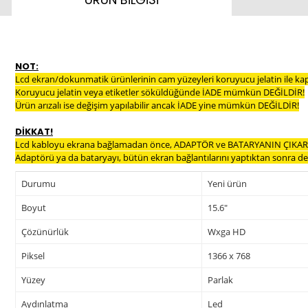
NOT:
Lcd ekran/dokunmatik ürünlerinin cam yüzeyleri koruyucu jelatin ile ka
Koruyucu jelatin veya etiketler söküldüğünde İADE mümkün DEĞİLDİR!
Ürün arızalı ise değişim yapılabilir ancak İADE yine mümkün DEĞİLDİR!
DİKKAT!
Lcd kabloyu ekrana bağlamadan önce, ADAPTÖR ve BATARYANIN ÇIKARI
Adaptörü ya da bataryayı, bütün ekran bağlantılarını yaptıktan sonra dev
Durumu
Yeni ürün
Boyut
15.6"
Çözünürlük
Wxga HD
Piksel
1366 x 768
Yüzey
Parlak
Aydınlatma
Led