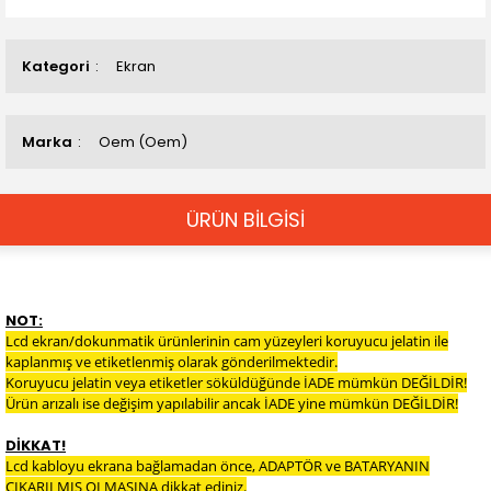
Kategori
Ekran
Marka
Oem (Oem)
ÜRÜN BİLGİSİ
NOT:
Lcd ekran/dokunmatik ürünlerinin cam yüzeyleri koruyucu jelatin ile
kaplanmış ve etiketlenmiş olarak gönderilmektedir.
Koruyucu jelatin veya etiketler söküldüğünde İADE mümkün DEĞİLDİR!
Ürün arızalı ise değişim yapılabilir ancak İADE yine mümkün DEĞİLDİR!
DİKKAT!
Lcd kabloyu ekrana bağlamadan önce, ADAPTÖR ve BATARYANIN
ÇIKARILMIŞ OLMASINA dikkat ediniz.