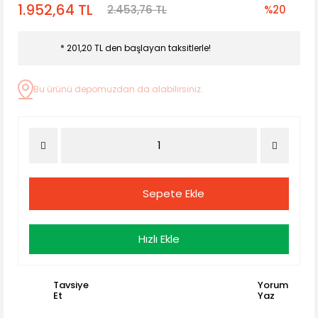
1.952,64 TL
2.453,76 TL
%20
* 201,20 TL den başlayan taksitlerle!
Bu ürünü depomuzdan da alabilirsiniz.
Sepete Ekle
Hızlı Ekle
Tavsiye
Yorum
Et
Yaz