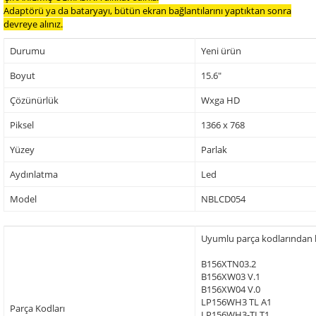
Adaptörü ya da bataryayı, bütün ekran bağlantılarını yaptıktan sonra
devreye alınız.
Durumu
Yeni ürün
Boyut
15.6"
Çözünürlük
Wxga HD
Piksel
1366 x 768
Yüzey
Parlak
Aydınlatma
Led
Model
NBLCD054
Uyumlu parça kodlarından baz
B156XTN03.2
B156XW03 V.1
B156XW04 V.0
LP156WH3 TL A1
Parça Kodları
LP156WH3-TLT1