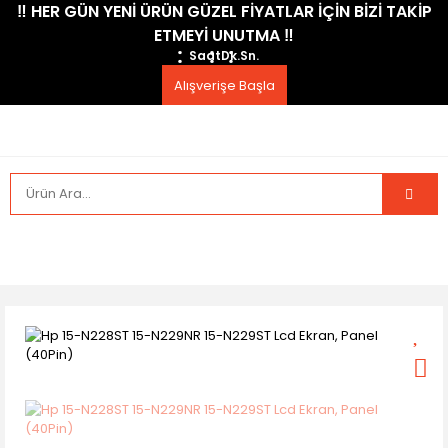
​‼️​ HER GÜN YENİ ÜRÜN GÜZEL FİYATLAR İÇİN BİZİ TAKİP
ETMEYİ UNUTMA ​‼️​
Saat
Dk.
Sn.
Alışverişe Başla