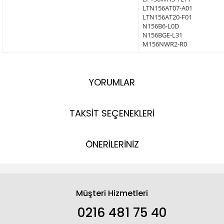
LTN156AT07-A01
LTN156AT20-F01
N156B6-L0D
N156BGE-L31
M156NWR2-R0
YORUMLAR
TAKSİT SEÇENEKLERİ
ÖNERİLERİNİZ
Müşteri Hizmetleri
0216 481 75 40