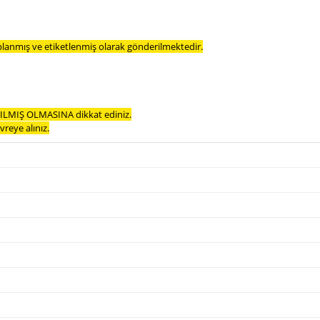
planmış ve etiketlenmiş olarak gönderilmektedir.
LMIŞ OLMASINA dikkat ediniz.
reye alınız.