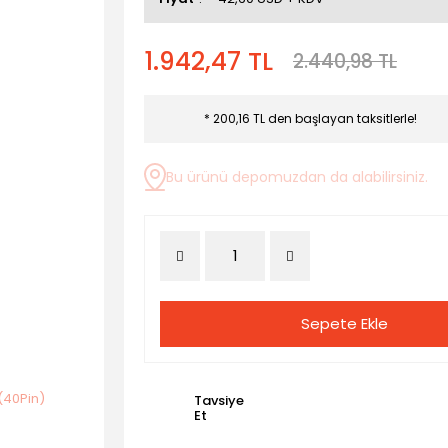
1.942,47 TL
2.440,98 TL
* 200,16 TL den başlayan taksitlerle!
Bu ürünü depomuzdan da alabilirsiniz.
Sepete Ekle
Tavsiye
Et