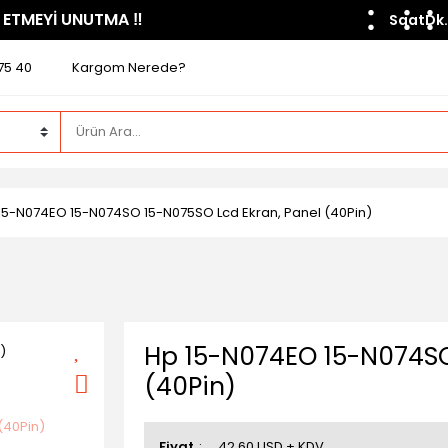
 ETMEYİ UNUTMA ​‼️​
Saat
Dk.
75 40
Kargom Nerede?
15-N074EO 15-N074SO 15-N075SO Lcd Ekran, Panel (40Pin)
Hp 15-N074EO 15-N074SO
(40Pin)
Fiyat
42,60 USD + KDV