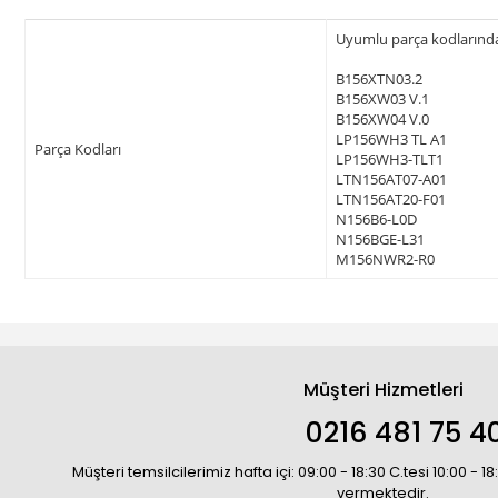
Uyumlu parça kodlarından 
B156XTN03.2
B156XW03 V.1
B156XW04 V.0
LP156WH3 TL A1
Parça Kodları
LP156WH3-TLT1
LTN156AT07-A01
LTN156AT20-F01
N156B6-L0D
N156BGE-L31
M156NWR2-R0
Müşteri Hizmetleri
0216 481 75 4
Müşteri temsilcilerimiz hafta içi: 09:00 - 18:30 C.tesi 10:00 - 
vermektedir.