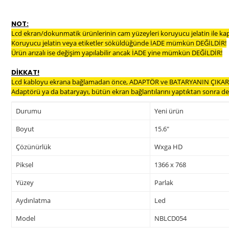
NOT:
Lcd ekran/dokunmatik ürünlerinin cam yüzeyleri koruyucu jelatin ile ka
Koruyucu jelatin veya etiketler söküldüğünde İADE mümkün DEĞİLDİR!
Ürün arızalı ise değişim yapılabilir ancak İADE yine mümkün DEĞİLDİR!
DİKKAT!
Lcd kabloyu ekrana bağlamadan önce, ADAPTÖR ve BATARYANIN ÇIKARI
Adaptörü ya da bataryayı, bütün ekran bağlantılarını yaptıktan sonra dev
Durumu
Yeni ürün
Boyut
15.6"
Çözünürlük
Wxga HD
Piksel
1366 x 768
Yüzey
Parlak
Aydınlatma
Led
Model
NBLCD054