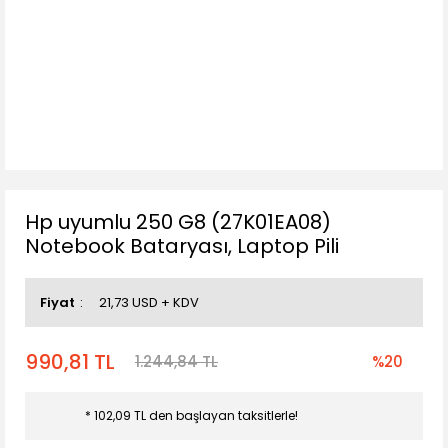
Hp uyumlu 250 G8 (27K01EA08)
Notebook Bataryası, Laptop Pili
Fiyat
21,73 USD + KDV
990,81 TL
1.244,84 TL
%20
* 102,09 TL den başlayan taksitlerle!