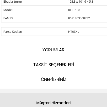
Ebatlar (mm)
193.3 x 101.6 x 5.8
Model
RHL-108
EAN13
8681863408732
Parça Kodları
HT03XL
YORUMLAR
TAKSİT SEÇENEKLERİ
ÖNERİLERİNİZ
Müşteri Hizmetleri