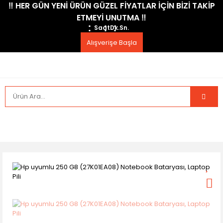
​‼️​ HER GÜN YENİ ÜRÜN GÜZEL FİYATLAR İÇİN BİZİ TAKİP
ETMEYİ UNUTMA ​‼️​
Saat
Dk.
Sn.
Alışverişe Başla