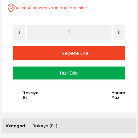
Bu ürünü depomuzdan da alabilirsiniz.
Sepete Ekle
Hızlı Ekle
Tavsiye
Yorum
Et
Yaz
Kategori
Batarya (Pil)