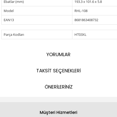
Ebatlar (mm)
193.3 x 101.6 x 5.8
Model
RHL-108
EAN13
8681863408732
Parça Kodları
HT03XL
YORUMLAR
TAKSİT SEÇENEKLERİ
ÖNERİLERİNİZ
Müşteri Hizmetleri