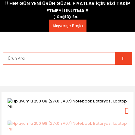
​‼️​ HER GÜN YENİ ÜRÜN GÜZEL FİYATLAR İÇİN BİZİ TAKİP
ETMEYİ UNUTMA ​‼️​
Saat
Dk.
Sn.
Alışverişe Başla