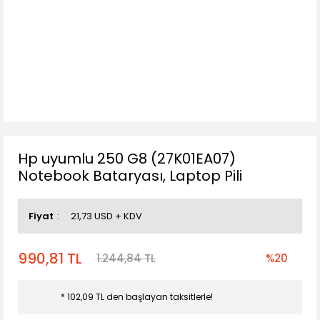
Hp uyumlu 250 G8 (27K01EA07)
Notebook Bataryası, Laptop Pili
Fiyat
21,73 USD + KDV
990,81 TL
1.244,84 TL
%20
* 102,09 TL den başlayan taksitlerle!