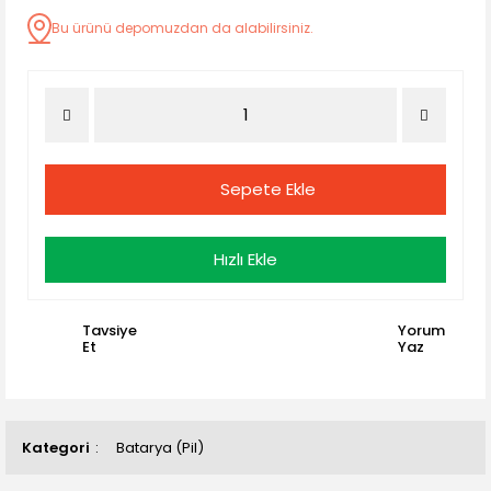
Bu ürünü depomuzdan da alabilirsiniz.
Sepete Ekle
Hızlı Ekle
Tavsiye
Yorum
Et
Yaz
Kategori
Batarya (Pil)