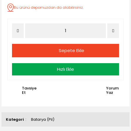
Bu ürünü depomuzdan da alabilirsiniz.
Sepete Ekle
Hızlı Ekle
Tavsiye
Yorum
Et
Yaz
Kategori
Batarya (Pil)