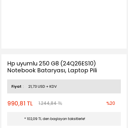
Hp uyumlu 250 G8 (24Q26ES10)
Notebook Bataryası, Laptop Pili
Fiyat
21,73 USD + KDV
990,81 TL
1.244,84 TL
%20
* 102,09 TL den başlayan taksitlerle!