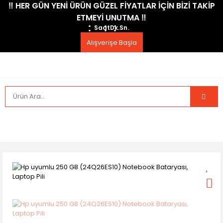
​‼️​ HER GÜN YENİ ÜRÜN GÜZEL FİYATLAR İÇİN BİZİ TAKİP
ETMEYİ UNUTMA ​‼️​
Saat
Dk.
Sn.
Alışverişe Başla