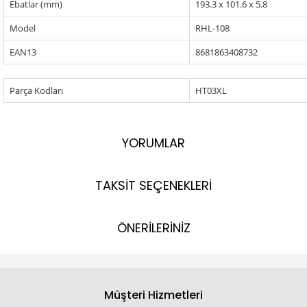
Ebatlar (mm)
193.3 x 101.6 x 5.8
Model
RHL-108
EAN13
8681863408732
Parça Kodları
HT03XL
YORUMLAR
TAKSİT SEÇENEKLERİ
ÖNERİLERİNİZ
Müşteri Hizmetleri