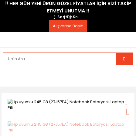
​‼️​ HER GÜN YENİ ÜRÜN GÜZEL FİYATLAR İÇİN BİZİ TAKİP
ETMEYİ UNUTMA ​‼️​
Saat
Dk.
Sn.
Alışverişe Başla