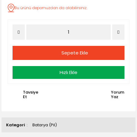
Bu ürünü depomuzdan da alabilirsiniz.
Sepete Ekle
Hızlı Ekle
Tavsiye
Yorum
Et
Yaz
Kategori
Batarya (Pil)