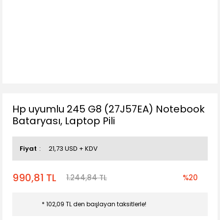
Hp uyumlu 245 G8 (27J57EA) Notebook
Bataryası, Laptop Pili
Fiyat
21,73 USD + KDV
990,81 TL
1.244,84 TL
%20
* 102,09 TL den başlayan taksitlerle!