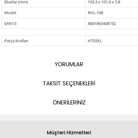
Ebatlar (mm)
193.3 x 101.6 x 5.8
Model
RHL-108
EAN13
8681863408732
Parça Kodları
HT03XL
YORUMLAR
TAKSİT SEÇENEKLERİ
ÖNERİLERİNİZ
Müşteri Hizmetleri