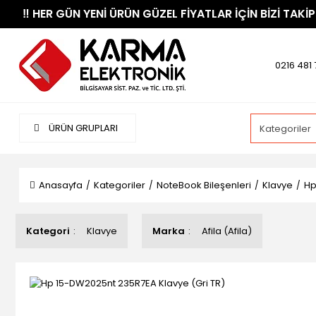
​‼️​ HER GÜN YENİ ÜRÜN GÜZEL FİYATLAR İÇİN BİZİ TAKİP
0216 481 
ÜRÜN GRUPLARI
Anasayfa
Kategoriler
NoteBook Bileşenleri
Klavye
Hp
Kategori
Klavye
Marka
Afila (Afila)