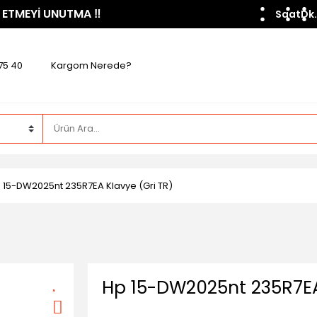
 ETMEYİ UNUTMA ​‼️​
Saat
Dk.
75 40
Kargom Nerede?
 15-DW2025nt 235R7EA Klavye (Gri TR)
Hp 15-DW2025nt 235R7EA