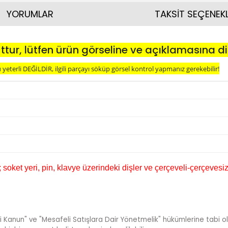
YORUMLAR
TAKSİT SEÇENEKL
ttur, lütfen ürün görseline ve açıklamasına di
eterli DEĞİLDİR, ilgili parçayı söküp görsel kontrol yapmanız gerekebilir!
oket yeri, pin, klavye üzerindeki dişler ve çerçeveli-çerçevesiz
i Kanun" ve "Mesafeli Satışlara Dair Yönetmelik" hükümlerine tabi ol