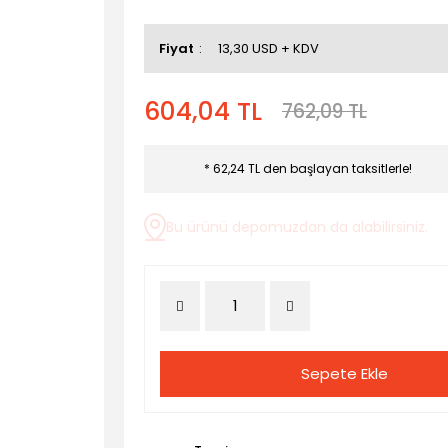
Fiyat
13,30 USD + KDV
604,04 TL
762,09 TL
* 62,24 TL den başlayan taksitlerle!
Bu ürünü depomuzdan da alabilirsiniz.
Sepete Ekle