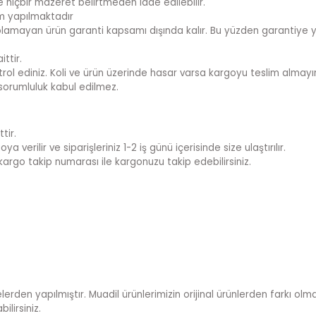
te hiçbir mazeret belirtmeden iade edilebilir.
im yapılmaktadır
sı olamayan ürün garanti kapsamı dışında kalır. Bu yüzden garantiye y
ttir.
rol ediniz. Koli ve ürün üzerinde hasar varsa kargoyu teslim almayını
sorumluluk kabul edilmez.
tir.
 verilir ve siparişleriniz 1-2 iş günü içerisinde size ulaştırılır.
kargo takip numarası ile kargonuzu takip edebilirsiniz.
lerden yapılmıştır. Muadil ürünlerimizin orijinal ürünlerden farkı olmad
lirsiniz.