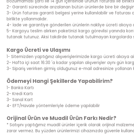
bozulmaması şartı ile 14 gün içerisinde ürünün faturası ile birlik
2- Garanti sürecinde arızalanan bütün ürünlerde bire bir değiş
3- Ürün faturası garanti belgesi yerine kullanılabilir ve fatura
birlikte yollanmalıdır.
4- İade ve garantiye gönderilen ürünlerin nakliye ücreti alıcıya ai
5- Kargoyu teslim alırken paketinizi kargo görevlisi yanında kont
tutanak tutunuz. Aksi takdirde tutanak tutulmayan kargolarda 
Kargo Ücreti ve Ulaşımı
1- Sitemizden yaptığınız alışverişlerimizde kargo ücreti alıcıya ait
2- Hafta içi saat 16:30 'a kadar yapılan alışverişler aynı gün kargoya
3- Sipariş verirken girmiş olduğunuz e-mail adresinize yollanan 
Ödemeyi Hangi Şekillerde Yapabilirim?
1- Banka Kartı
2- Kredi Kartı
3- Sanal Kart
4- EFT/Havale yöntemleriyle ödeme yapılabilir
Orijinal Ürün ve Muadil Ürün Farkı Nedir?
* Satışını yaptığımız muadil ürünler içerik olarak orijinal malzeme
zarar vermez. Bu yüzden ürünlerimizi cihazınızda güvenle kullanabi