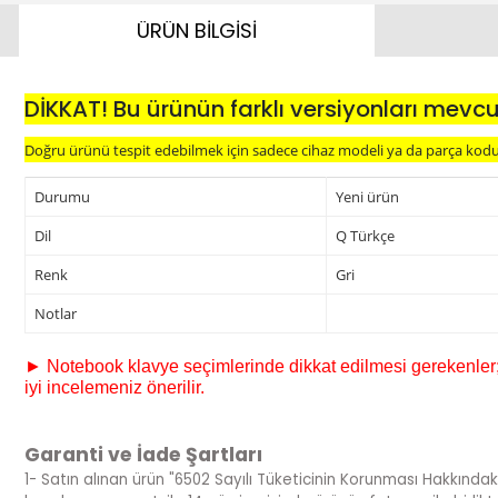
ÜRÜN BİLGİSİ
DİKKAT! Bu ürünün farklı versiyonları mevcu
Doğru ürünü tespit edebilmek için sadece cihaz modeli ya da parça kodu y
Durumu
Yeni ürün
Dil
Q Türkçe
Renk
Gri
Notlar
► Notebook klavye seçimlerinde dikkat edilmesi gerekenler; s
iyi incelemeniz önerilir.
Garanti ve İade Şartları
1- Satın alınan ürün "6502 Sayılı Tüketicinin Korunması Hakkındak