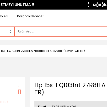
 ETMEYİ UNUTMA ​‼️​
Saat
Dk.
75 40
Kargom Nerede?
 15s-EQ1031nt 27R81EA Notebook Klavyesi (Silver-Gri TR)
Hp 15s-EQ1031nt 27R81EA 
TR)
Fiyat
12,78 USD + KDV