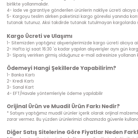
birlikte yollanmalıdır.
4- İade ve garantiye gönderilen ürünlerin nakliye ücreti alıcıya ai
5- Kargoyu teslim alırken paketinizi kargo görevlisi yanında kont
tutanak tutunuz. Aksi takdirde tutanak tutulmayan kargolarda 
Kargo Ücreti ve Ulaşımı
1- Sitemizden yaptığınız alışverişlerimizde kargo ücreti alıcıya ait
2- Hafta içi saat 16:30 'a kadar yapılan alışverişler aynı gün kargoya
3- Sipariş verirken girmiş olduğunuz e-mail adresinize yollanan 
Ödemeyi Hangi Şekillerde Yapabilirim?
1- Banka Kartı
2- Kredi Kartı
3- Sanal Kart
4- EFT/Havale yöntemleriyle ödeme yapılabilir
Orijinal Ürün ve Muadil Ürün Farkı Nedir?
* Satışını yaptığımız muadil ürünler içerik olarak orijinal malzeme
zarar vermez. Bu yüzden ürünlerimizi cihazınızda güvenle kullanabi
Diğer Satış Sitelerine Göre Fiyatlar Neden Farkl