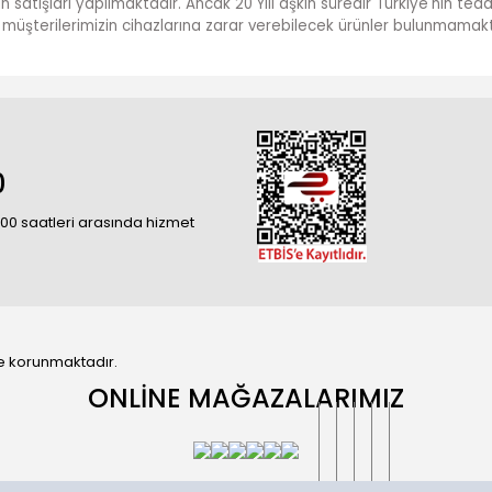
ün satışları yapılmaktadır. Ancak 20 Yılı aşkın süredir Türkiye'nin te
ve müşterilerimizin cihazlarına zarar verebilecek ürünler bulunmamakt
0
18:00 saatleri arasında hizmet
 ile korunmaktadır.
ONLİNE MAĞAZALARIMIZ