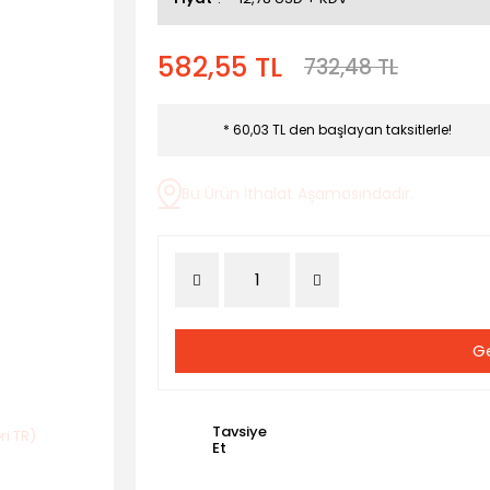
582,55 TL
732,48 TL
* 60,03 TL den başlayan taksitlerle!
Bu Ürün İthalat Aşamasındadır.
Ge
Tavsiye
Et