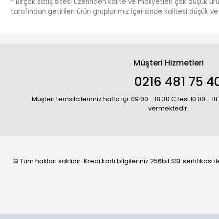
* Birçok satış sitesi üzerinden kalite ve maliyetleri çok düşük ür
tarafından getirilen ürün gruplarımız içerisinde kalitesi düşük 
Müşteri Hizmetleri
0216 481 75 4
Müşteri temsilcilerimiz hafta içi: 09:00 - 18:30 C.tesi 10:00 - 
vermektedir.
© Tüm hakları saklıdır. Kredi kartı bilgileriniz 256bit SSL sertifikası