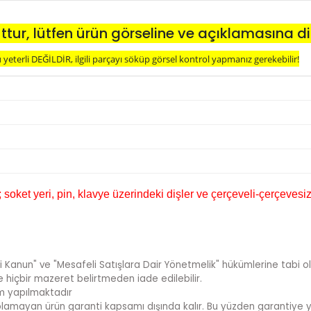
ttur, lütfen ürün görseline ve açıklamasına di
eterli DEĞİLDİR, ilgili parçayı söküp görsel kontrol yapmanız gerekebilir!
oket yeri, pin, klavye üzerindeki dişler ve çerçeveli-çerçevesiz
i Kanun" ve "Mesafeli Satışlara Dair Yönetmelik" hükümlerine tabi ol
te hiçbir mazeret belirtmeden iade edilebilir.
im yapılmaktadır
sı olamayan ürün garanti kapsamı dışında kalır. Bu yüzden garantiye y