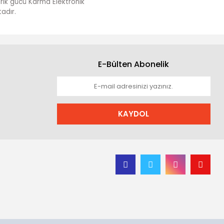
darik gücü Karma Elektronik
adır.
E-Bülten Abonelik
KAYDOL