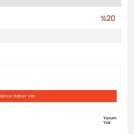
%20
lince Haber Ver
Yorum
Yaz