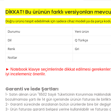
DİKKAT! Bu ürünün farklı versiyonları mevcu
Doğru ürünü tespit edebilmek için sadece cihaz modeli ya da parça kodu y
Durumu
Yeni ürün
Dil
Q Türkçe
Renk
Gri
Notlar
► Notebook klavye seçimlerinde dikkat edilmesi gerekenler; s
iyi incelemeniz önerilir.
Garanti ve İade Şartları
1- Satın alınan ürün "6502 Sayılı Tüketicinin Korunması Hakkındak
bozulmaması şartı ile 14 gün içerisinde ürünün faturası ile birlik
2- Garanti sürecinde arızalanan bütün ürünlerde bire bir değiş
3- Ürün faturası garanti belgesi yerine kullanılabilir ve fatura