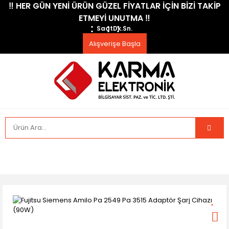
​‼️​ HER GÜN YENİ ÜRÜN GÜZEL FİYATLAR İÇİN BİZİ TAKİP
ETMEYİ UNUTMA ​‼️​
Saat
Dk.
Sn.
Alışverişe Başla