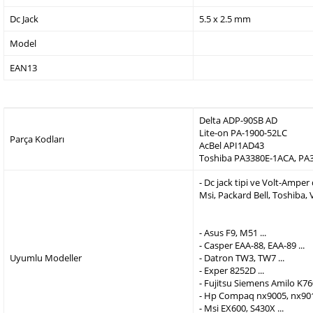
Dc Jack
5.5 x 2.5 mm
Model
EAN13
Delta ADP-90SB AD
Lite-on PA-1900-52LC
Parça Kodları
AcBel API1AD43
Toshiba PA3380E-1ACA, PA
- Dc jack tipi ve Volt-Ampe
Msi, Packard Bell, Toshiba,
- Asus F9, M51 ...
- Casper EAA-88, EAA-89 ...
Uyumlu Modeller
- Datron TW3, TW7 ...
- Exper 8252D ...
- Fujitsu Siemens Amilo K760
- Hp Compaq nx9005, nx9010
- Msi EX600, S430X ...