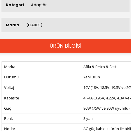
Kategori
Adaptör
Marka
(FLAXES)
ÜRÜN BİLGİSİ
Marka
Afila & Retro & Fast
Durumu
Yeni ürün
Voltaj
19V (18V, 18.5V, 19.5V ve 2
Kapasite
4.74A (3.95A, 4.22A, 4.3A ve
Güç
90W (75W ve 80W uyumlu)
Renk
Siyah
Notlar
AC güç kablosu ürün ile birl