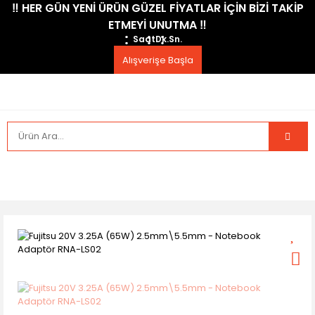
​‼️​ HER GÜN YENİ ÜRÜN GÜZEL FİYATLAR İÇİN BİZİ TAKİP
ETMEYİ UNUTMA ​‼️​
Saat
Dk.
Sn.
Alışverişe Başla