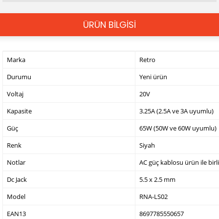
ÜRÜN BİLGİSİ
Marka
Retro
Durumu
Yeni ürün
Voltaj
20V
Kapasite
3.25A (2.5A ve 3A uyumlu)
Güç
65W (50W ve 60W uyumlu)
Renk
Siyah
Notlar
AC güç kablosu ürün ile birl
Dc Jack
5.5 x 2.5 mm
Model
RNA-LS02
EAN13
8697785550657