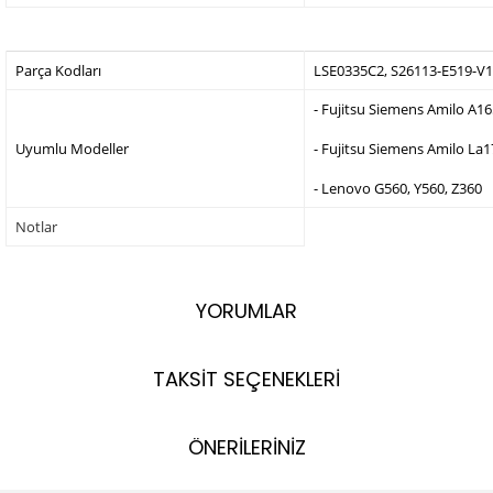
Parça Kodları
LSE0335C2, S26113-E519-V1
- Fujitsu Siemens Amilo A
Uyumlu Modeller
- Fujitsu Siemens Amilo La17
- Lenovo G560, Y560, Z360
Notlar
YORUMLAR
TAKSİT SEÇENEKLERİ
ÖNERİLERİNİZ