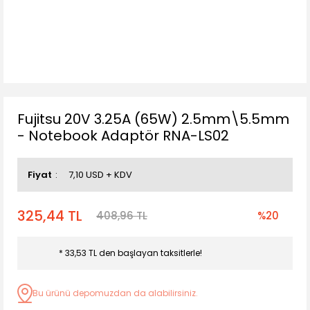
Fujitsu 20V 3.25A (65W) 2.5mm\5.5mm
- Notebook Adaptör RNA-LS02
Fiyat
7,10 USD + KDV
325,44 TL
408,96 TL
%20
* 33,53 TL den başlayan taksitlerle!
Bu ürünü depomuzdan da alabilirsiniz.