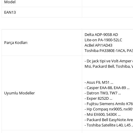
Model
EAN13
Delta ADP-90SB AD
Lite-on PA-1900-52LC
Parça Kodları
AcBel API1AD43
Toshiba PA3380E-1ACA, PA
- Dc jack tipi ve Volt-Ampe
Msi, Packard Bell, Toshiba,
- Asus F9, M51 ...
- Casper EAA-88, EAA-89 ...
Uyumlu Modeller
- Datron TW3, TW7 ...
- Exper 8252D ...
- Fujitsu Siemens Amilo K760
- Hp Compaq nx9005, nx9010
- Msi EX600, S430X ...
- Packard Bell EasyNote Are
- Toshiba Satellite L40, L45 ..