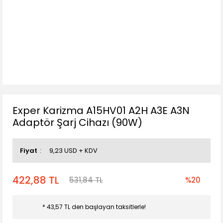
Exper Karizma A15HV01 A2H A3E A3N
Adaptör Şarj Cihazı (90W)
Fiyat
9,23 USD + KDV
422,88 TL
531,84 TL
%20
* 43,57 TL den başlayan taksitlerle!