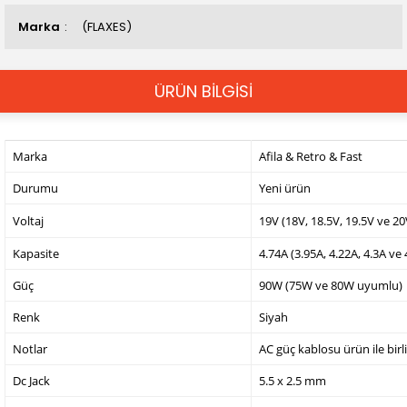
Marka
(FLAXES)
ÜRÜN BİLGİSİ
Marka
Afila & Retro & Fast
Durumu
Yeni ürün
Voltaj
19V (18V, 18.5V, 19.5V ve 2
Kapasite
4.74A (3.95A, 4.22A, 4.3A ve
Güç
90W (75W ve 80W uyumlu)
Renk
Siyah
Notlar
AC güç kablosu ürün ile birl
Dc Jack
5.5 x 2.5 mm