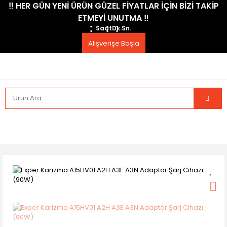
​‼️​ HER GÜN YENİ ÜRÜN GÜZEL FİYATLAR İÇİN BİZİ TAKİP
ETMEYİ UNUTMA ​‼️​
Saat
Dk.
Sn.
Alışverişe Başla