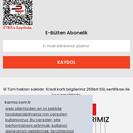
E-Bülten Abonelik
KAYDOL
© Tüm hakları saklıdır. Kredi kartı bilgileriniz 256bit SSL sertifikası ile
korunmaktadır.
karma.com.tr
web sitemizden en iyi şekilde
faydalanabilmeniz için çerezleri
ONLİNE MAĞAZALARIMIZ
kullanıyoruz. Bu çerezler; site
performansını artırmak, kullanıcı
deneyimini geliştirmek, tercihlerinizi