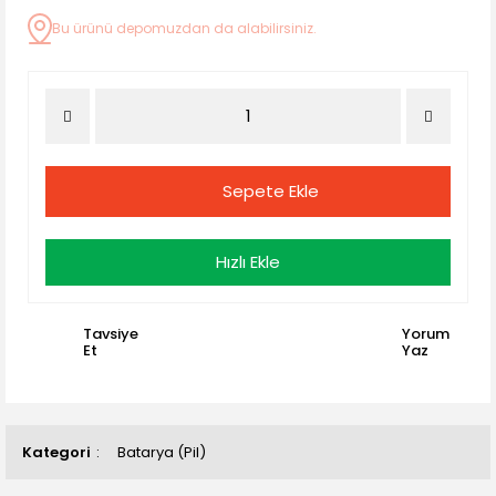
Bu ürünü depomuzdan da alabilirsiniz.
Sepete Ekle
Hızlı Ekle
Tavsiye
Yorum
Et
Yaz
Kategori
Batarya (Pil)