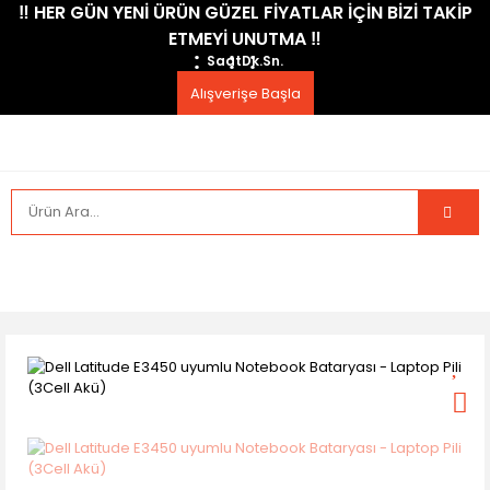
​‼️​ HER GÜN YENİ ÜRÜN GÜZEL FİYATLAR İÇİN BİZİ TAKİP
ETMEYİ UNUTMA ​‼️​
Saat
Dk.
Sn.
Alışverişe Başla