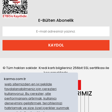
E-Bülten Abonelik
KAYDOL
© Tüm hakları saklıdır. Kredi kartı bilgileriniz 256bit SSL sertifikası ile
korunmaktadır.
karma.com.tr
web sitemizden en iyi şekilde
faydalanabilmeniz için çerezleri
ONLİNE MAĞAZALARIMIZ
kullanıyoruz. Bu çerezler; site
performansını artırmak, kullanıcı
deneyimini geliştirmek, tercihlerinizi
hatırlamak ve size özel içerikler sunmak