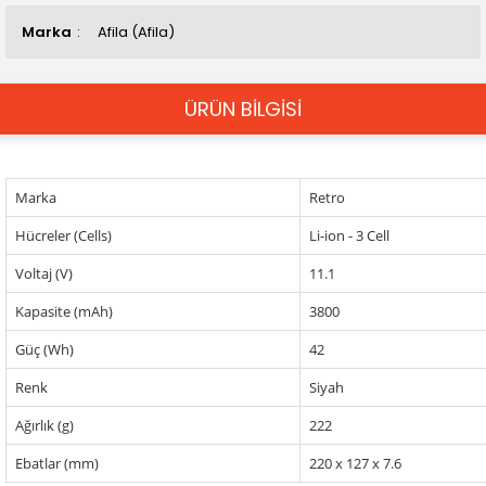
Marka
Afila (Afila)
ÜRÜN BİLGİSİ
Marka
Retro
Hücreler (Cells)
Li-ion - 3 Cell
Voltaj (V)
11.1
Kapasite (mAh)
3800
Güç (Wh)
42
Renk
Siyah
Ağırlık (g)
222
Ebatlar (mm)
220 x 127 x 7.6