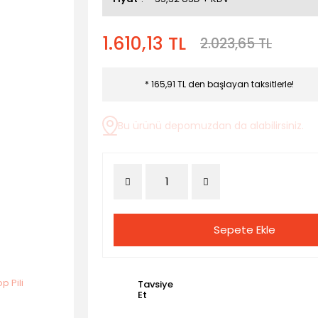
1.610,13 TL
2.023,65 TL
* 165,91 TL den başlayan taksitlerle!
Bu ürünü depomuzdan da alabilirsiniz.
Sepete Ekle
Tavsiye
Et