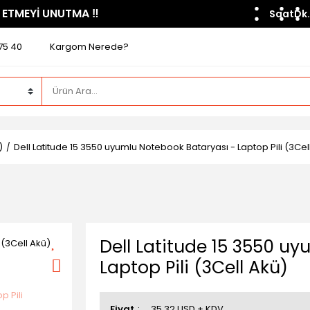
 ETMEYİ UNUTMA ​‼️​
Saat
Dk.
75 40
Kargom Nerede?
)
Dell Latitude 15 3550 uyumlu Notebook Bataryası - Laptop Pili (3Cel
Dell Latitude 15 3550 u
Laptop Pili (3Cell Akü)
Fiyat
35,32 USD + KDV