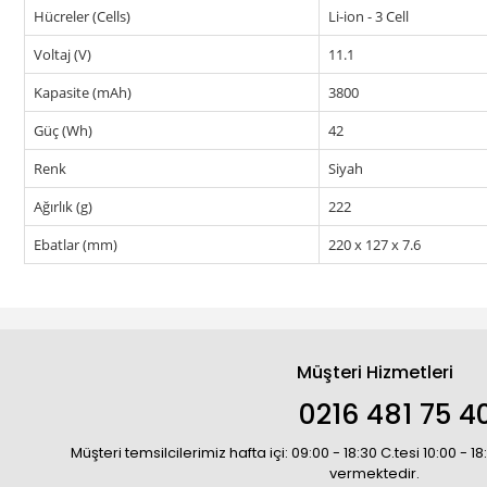
Hücreler (Cells)
Li-ion - 3 Cell
Voltaj (V)
11.1
Kapasite (mAh)
3800
Güç (Wh)
42
Renk
Siyah
Ağırlık (g)
222
Ebatlar (mm)
220 x 127 x 7.6
Müşteri Hizmetleri
0216 481 75 4
Müşteri temsilcilerimiz hafta içi: 09:00 - 18:30 C.tesi 10:00 - 
vermektedir.