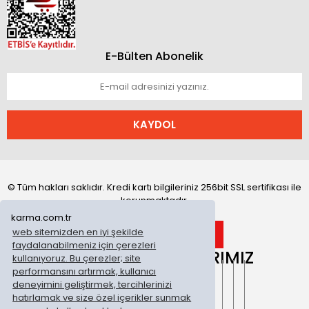
E-Bülten Abonelik
KAYDOL
© Tüm hakları saklıdır. Kredi kartı bilgileriniz 256bit SSL sertifikası ile
korunmaktadır.
karma.com.tr
web sitemizden en iyi şekilde
faydalanabilmeniz için çerezleri
ONLİNE MAĞAZALARIMIZ
kullanıyoruz. Bu çerezler; site
performansını artırmak, kullanıcı
deneyimini geliştirmek, tercihlerinizi
hatırlamak ve size özel içerikler sunmak