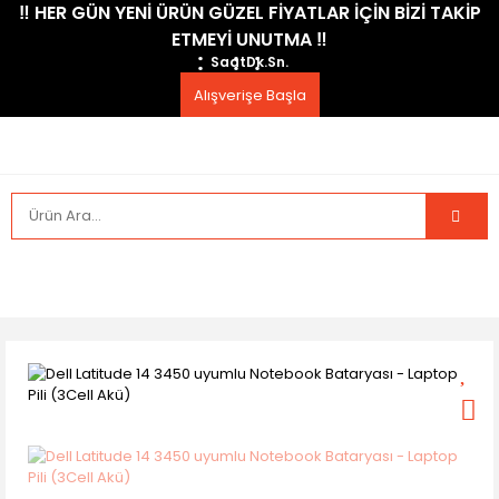
​‼️​ HER GÜN YENİ ÜRÜN GÜZEL FİYATLAR İÇİN BİZİ TAKİP
ETMEYİ UNUTMA ​‼️​
Saat
Dk.
Sn.
Alışverişe Başla