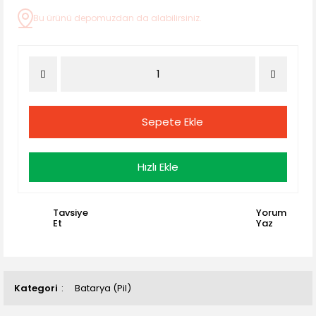
Bu ürünü depomuzdan da alabilirsiniz.
Sepete Ekle
Hızlı Ekle
Tavsiye
Yorum
Et
Yaz
Kategori
Batarya (Pil)