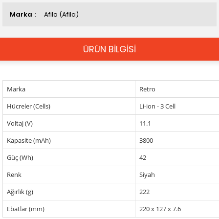
Marka
Afila (Afila)
ÜRÜN BİLGİSİ
Marka
Retro
Hücreler (Cells)
Li-ion - 3 Cell
Voltaj (V)
11.1
Kapasite (mAh)
3800
Güç (Wh)
42
Renk
Siyah
Ağırlık (g)
222
Ebatlar (mm)
220 x 127 x 7.6