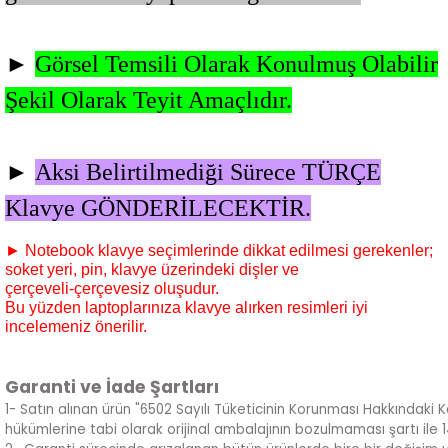
►
Görsel Temsili Olarak Konulmuş Olabilir
Şekil Olarak Teyit Amaçlıdır.
►
Aksi Belirtilmediği Sürece TÜRÇE
Klavye GÖNDERİLECEKTİR.
► Notebook klavye seçimlerinde dikkat edilmesi gerekenler;
soket yeri, pin, klavye üzerindeki dişler ve
çerçeveli-çerçevesiz oluşudur.
Bu yüzden laptoplarınıza klavye alırken resimleri iyi
incelemeniz önerilir.
Garanti ve İade Şartları
1- Satın alınan ürün "6502 Sayılı Tüketicinin Korunması Hakkındaki 
hükümlerine tabi olarak orijinal ambalajının bozulmaması şartı ile 14 