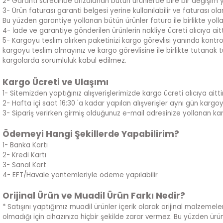
2- Garanti sürecinde arızalanan bütün ürünlerde bire bir değişim 
3- Ürün faturası garanti belgesi yerine kullanılabilir ve faturası o
Bu yüzden garantiye yollanan bütün ürünler fatura ile birlikte yolla
4- İade ve garantiye gönderilen ürünlerin nakliye ücreti alıcıya aitt
5- Kargoyu teslim alırken paketinizi kargo görevlisi yanında kontro
kargoyu teslim almayınız ve kargo görevlisine ile birlikte tutanak
kargolarda sorumluluk kabul edilmez.
Kargo Ücreti ve Ulaşımı
1- Sitemizden yaptığınız alışverişlerimizde kargo ücreti alıcıya aittir
2- Hafta içi saat 16:30 'a kadar yapılan alışverişler aynı gün kargoya ve
3- Sipariş verirken girmiş olduğunuz e-mail adresinize yollanan kar
Ödemeyi Hangi Şekillerde Yapabilirim?
1- Banka Kartı
2- Kredi Kartı
3- Sanal Kart
4- EFT/Havale yöntemleriyle ödeme yapılabilir
Orijinal Ürün ve Muadil Ürün Farkı Nedir?
* Satışını yaptığımız muadil ürünler içerik olarak orijinal malzemeler
olmadığı için cihazınıza hiçbir şekilde zarar vermez. Bu yüzden ürünl