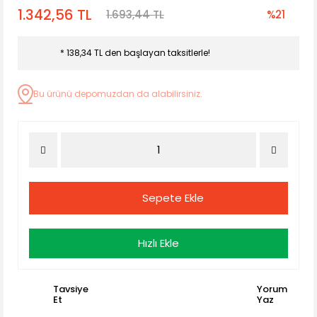
1.342,56 TL
1.693,44 TL
%21
* 138,34 TL den başlayan taksitlerle!
Bu ürünü depomuzdan da alabilirsiniz.
Sepete Ekle
Hızlı Ekle
Tavsiye
Yorum
Et
Yaz