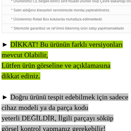
* Ürünlerimiz CE belgeli birinci sınıf muadil ürünler olup Çevre Bakanlığı ona
* Satın aldığınız klavyeleri servisimizde montaj yaptırabilirsiniz.
* Ürünlerimiz Retail Box kutularda muhafaza edilmektedir.
* Sitemizde garantisiz ve raf ömrü tükenmiş ürün satışı yapılmamaktadır.
►
DİKKAT! Bu ürünün farklı versiyonları
mevcut Olabilir,
Lütfen ürün görseline ve açıklamasına
dikkat ediniz.
►
Doğru ürünü tespit edebilmek için sadece
cihaz modeli ya da parça kodu
yeterli DEĞİLDİR,
İlgili parçayı söküp
görsel kontrol yapmanız gerekebilir!