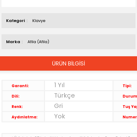
Kategori
Klavye
Marka
Afila (Afila)
ÜRÜN BİLGİSİ
1 Yıl
Garanti:
Tipi:
Türkçe
Dili:
Durum
Gri
Renk:
Tuş Yap
Yok
Aydınlatma:
Numer