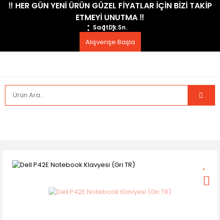
​‼️​ HER GÜN YENİ ÜRÜN GÜZEL FİYATLAR İÇİN BİZİ TAKİP
ETMEYİ UNUTMA ​‼️​
Saat
Dk.
Sn.
Alışverişe Başla