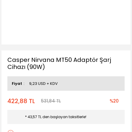
Casper Nirvana MT50 Adaptör Şarj
Cihazı (90W)
Fiyat
9,23 USD + KDV
422,88 TL
531,84 TL
%20
* 43,57 TL den başlayan taksitlerle!