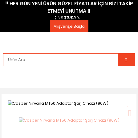
​‼️​ HER GÜN YENİ ÜRÜN GÜZEL FİYATLAR İÇİN BİZİ TAKİP
ETMEYİ UNUTMA ​‼️​
Saat
Dk.
Sn.
Alışverişe Başla