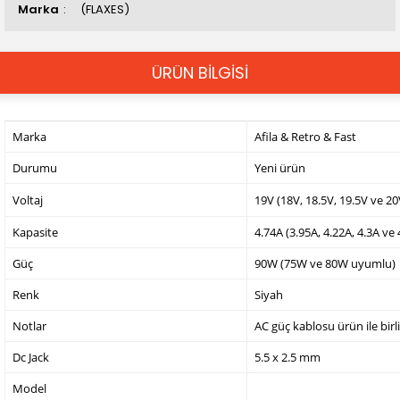
Marka
(FLAXES)
ÜRÜN BİLGİSİ
Marka
Afila & Retro & Fast
Durumu
Yeni ürün
Voltaj
19V (18V, 18.5V, 19.5V ve 2
Kapasite
4.74A (3.95A, 4.22A, 4.3A ve
Güç
90W (75W ve 80W uyumlu)
Renk
Siyah
Notlar
AC güç kablosu ürün ile birl
Dc Jack
5.5 x 2.5 mm
Model