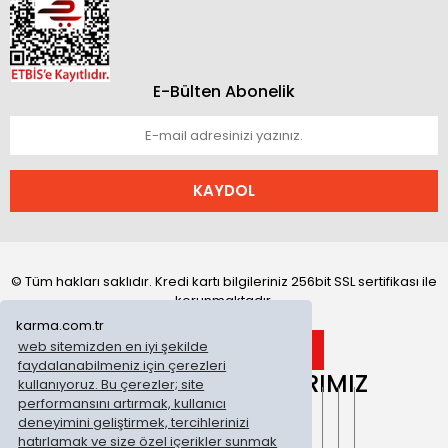
E-Bülten Abonelik
KAYDOL
© Tüm hakları saklıdır. Kredi kartı bilgileriniz 256bit SSL sertifikası ile
korunmaktadır.
karma.com.tr
web sitemizden en iyi şekilde
faydalanabilmeniz için çerezleri
ONLİNE MAĞAZALARIMIZ
kullanıyoruz. Bu çerezler; site
performansını artırmak, kullanıcı
deneyimini geliştirmek, tercihlerinizi
hatırlamak ve size özel içerikler sunmak