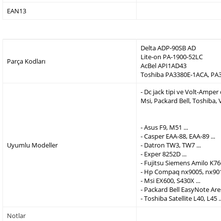
EAN13
Delta ADP-90SB AD
Lite-on PA-1900-52LC
Parça Kodları
AcBel API1AD43
Toshiba PA3380E-1ACA, PA
- Dc jack tipi ve Volt-Ampe
Msi, Packard Bell, Toshiba,
- Asus F9, M51 ...
- Casper EAA-88, EAA-89 ...
Uyumlu Modeller
- Datron TW3, TW7 ...
- Exper 8252D ...
- Fujitsu Siemens Amilo K760
- Hp Compaq nx9005, nx9010
- Msi EX600, S430X ...
- Packard Bell EasyNote Are
- Toshiba Satellite L40, L45 ..
Notlar