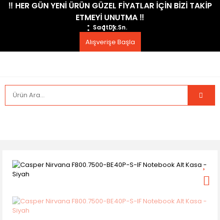
​‼️​ HER GÜN YENİ ÜRÜN GÜZEL FİYATLAR İÇİN BİZİ TAKİP
ETMEYİ UNUTMA ​‼️​
Saat
Dk.
Sn.
Alışverişe Başla