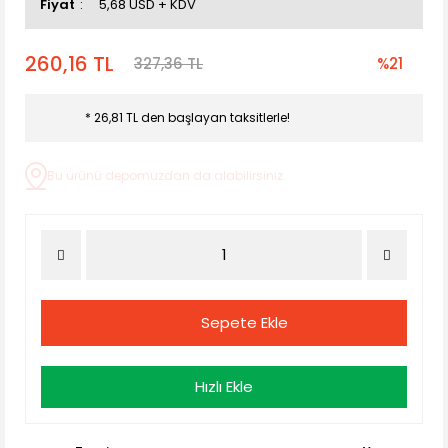
Fiyat
5,68 USD + KDV
260,16 TL
327,36 TL
%21
* 26,81 TL den başlayan taksitlerle!
Bu ürünü depomuzdan da alabilirsiniz.
Sepete Ekle
Hızlı Ekle