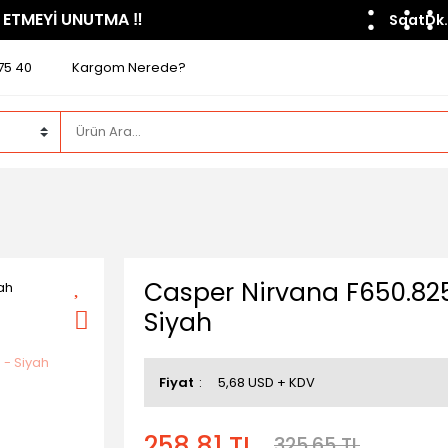
 ETMEYİ UNUTMA ​‼️​
Saat
Dk.
75 40
Kargom Nerede?
Casper Nirvana F650.82
Siyah
Fiyat
5,68 USD + KDV
258,81 TL
325,65 TL