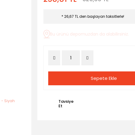
* 26,67 TL den başlayan taksitlerle!
Bu ürünü depomuzdan da alabilirsiniz.
Sepete Ekle
Tavsiye
Et