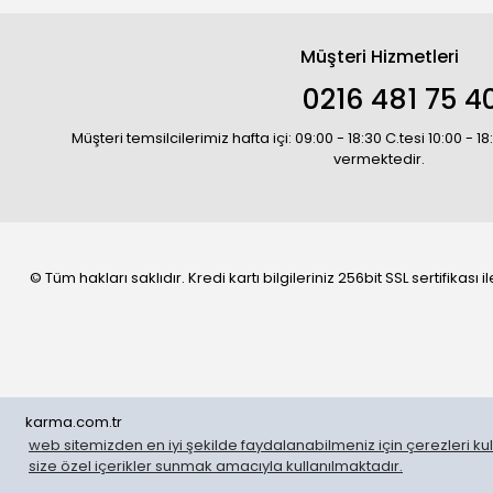
Müşteri Hizmetleri
0216 481 75 4
Müşteri temsilcilerimiz hafta içi: 09:00 - 18:30 C.tesi 10:00 - 
vermektedir.
© Tüm hakları saklıdır. Kredi kartı bilgileriniz 256bit SSL sertifikası
karma.com.tr
web sitemizden en iyi şekilde faydalanabilmeniz için çerezleri kull
WhatsApp Sipariş
size özel içerikler sunmak amacıyla kullanılmaktadır.