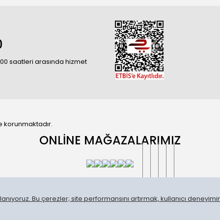
0
18:00 saatleri arasında hizmet
 ile korunmaktadır.
ONLİNE MAĞAZALARIMIZ
anıyoruz. Bu çerezler; site performansını artırmak, kullanıcı deneyimini
®
IdeaSoft
|
E-ticaret
Akıllı E-Ticaret paketleri ile hazırlanmıştır.