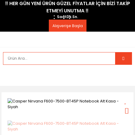
​‼️​ HER GÜN YENİ ÜRÜN GÜZEL FİYATLAR İÇİN BİZİ TAKİP
ETMEYİ UNUTMA ​‼️​
Saat
Dk.
Sn.
Alışverişe Başla