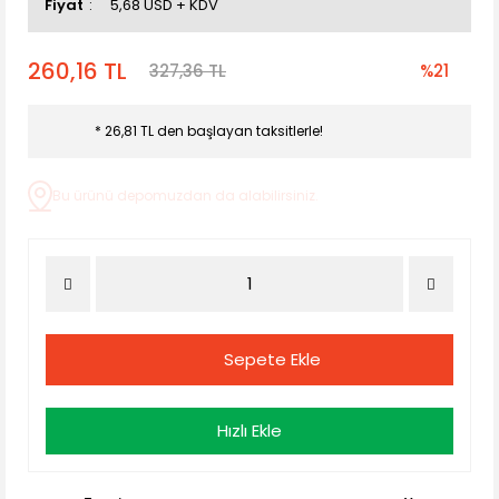
Fiyat
5,68 USD + KDV
260,16 TL
327,36 TL
%21
* 26,81 TL den başlayan taksitlerle!
Bu ürünü depomuzdan da alabilirsiniz.
Sepete Ekle
Hızlı Ekle