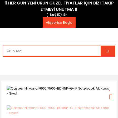
​‼️​ HER GÜN YENİ ÜRÜN GÜZEL FİYATLAR İÇİN BİZİ TAKİP
ETMEYİ UNUTMA ​‼️​
Saat
Dk.
Sn.
Alışverişe Başla