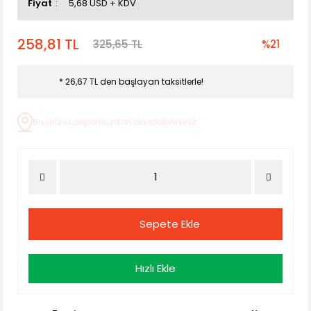
Fiyat
5,68 USD + KDV
258,81 TL
325,65 TL
%21
* 26,67 TL den başlayan taksitlerle!
Bu ürünü depomuzdan da alabilirsiniz.
Sepete Ekle
Hızlı Ekle