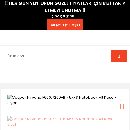
​‼️​ HER GÜN YENİ ÜRÜN GÜZEL FİYATLAR İÇİN BİZİ TAKİP
ETMEYİ UNUTMA ​‼️​
Saat
Dk.
Sn.
Alışverişe Başla