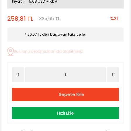
Fiyat
5,68 USD + KDV
258,81 TL
325,65 TL
%21
* 26,67 TL den başlayan taksitlerle!
Bu ürünü depomuzdan da alabilirsiniz.
Sepete Ekle
Hızlı Ekle