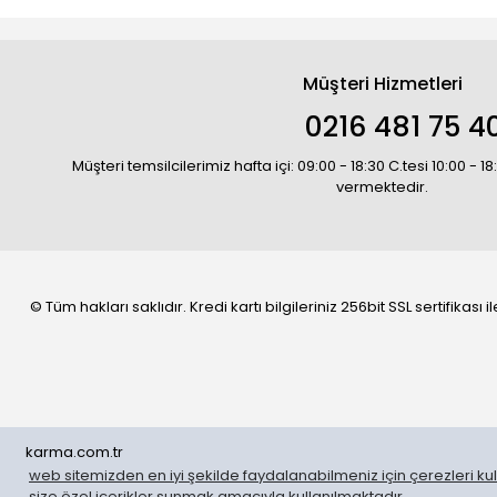
Müşteri Hizmetleri
0216 481 75 4
Müşteri temsilcilerimiz hafta içi: 09:00 - 18:30 C.tesi 10:00 - 
vermektedir.
© Tüm hakları saklıdır. Kredi kartı bilgileriniz 256bit SSL sertifikası
karma.com.tr
web sitemizden en iyi şekilde faydalanabilmeniz için çerezleri kull
WhatsApp Sipariş
size özel içerikler sunmak amacıyla kullanılmaktadır.