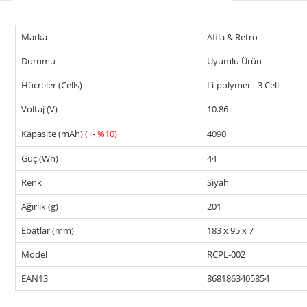
Marka
Afila & Retro
Durumu
Uyumlu Ürün
Hücreler (Cells)
Li-polymer - 3 Cell
Voltaj (V)
10.86
Kapasite (mAh)
(+- %10)
4090
Güç (Wh)
44
Renk
Siyah
Ağırlık (g)
201
Ebatlar (mm)
183 x 95 x 7
Model
RCPL-002
EAN13
8681863405854