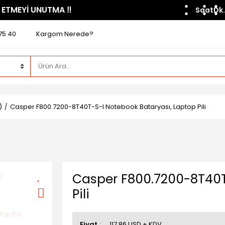
 ETMEYİ UNUTMA ​‼️​
Saat
Dk.
75 40
Kargom Nerede?
)
Casper F800.7200-8T40T-S-I Notebook Bataryası, Laptop Pili
Casper F800.7200-8T40T
Pili
Fiyat
117,86 USD + KDV