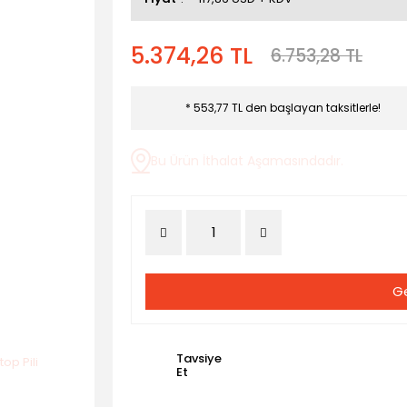
5.374,26 TL
6.753,28 TL
* 553,77 TL den başlayan taksitlerle!
Bu Ürün İthalat Aşamasındadır.
Ge
Tavsiye
Et