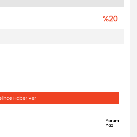
%20
lince Haber Ver
Yorum
Yaz