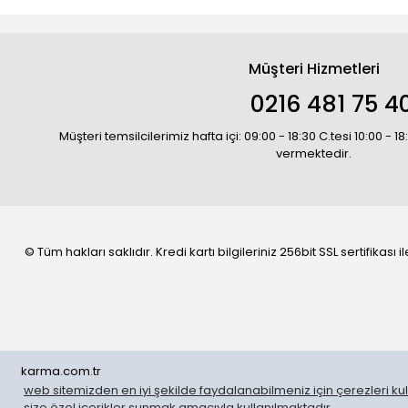
Müşteri Hizmetleri
0216 481 75 4
Müşteri temsilcilerimiz hafta içi: 09:00 - 18:30 C.tesi 10:00 - 
vermektedir.
© Tüm hakları saklıdır. Kredi kartı bilgileriniz 256bit SSL sertifikası
karma.com.tr
web sitemizden en iyi şekilde faydalanabilmeniz için çerezleri kull
WhatsApp Sipariş
size özel içerikler sunmak amacıyla kullanılmaktadır.