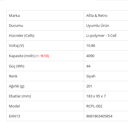
Marka
Afila & Retro
Durumu
Uyumlu Ürün
Hücreler (Cells)
Li-polymer - 3 Cell
Voltaj (V)
10.86
Kapasite (mAh)
(+- %10)
4090
Güç (Wh)
44
Renk
Siyah
Ağırlık (g)
201
Ebatlar (mm)
183 x 95 x 7
Model
RCPL-002
EAN13
8681863405854