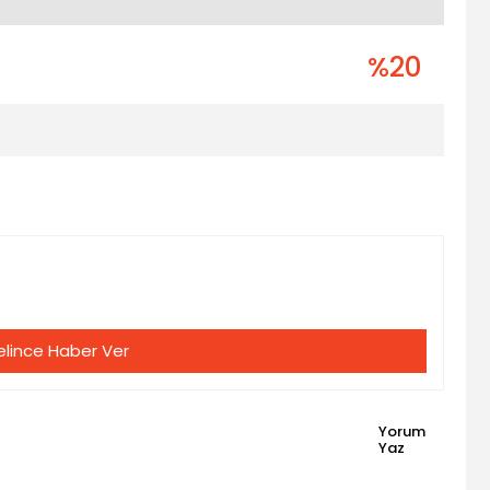
%20
lince Haber Ver
Yorum
Yaz