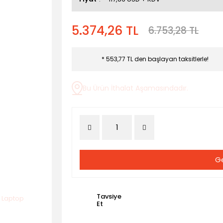
5.374,26 TL
6.753,28 TL
* 553,77 TL den başlayan taksitlerle!
Bu Ürün İthalat Aşamasındadır.
Ge
Tavsiye
Et