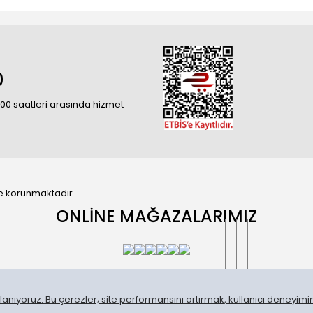
0
18:00 saatleri arasında hizmet
 ile korunmaktadır.
ONLİNE MAĞAZALARIMIZ
anıyoruz. Bu çerezler; site performansını artırmak, kullanıcı deneyimini