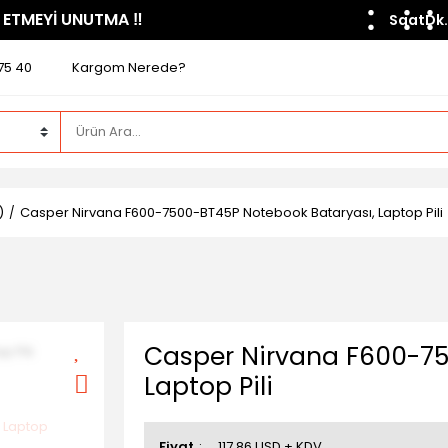
 ETMEYİ UNUTMA ​‼️​
Saat
Dk.
75 40
Kargom Nerede?
)
Casper Nirvana F600-7500-BT45P Notebook Bataryası, Laptop Pili
Casper Nirvana F600-75
Laptop Pili
Fiyat
117,86 USD + KDV