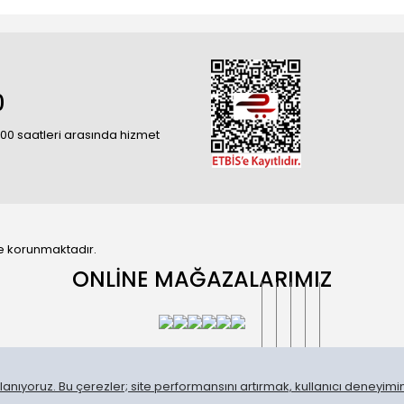
0
18:00 saatleri arasında hizmet
 ile korunmaktadır.
ONLİNE MAĞAZALARIMIZ
anıyoruz. Bu çerezler; site performansını artırmak, kullanıcı deneyimini