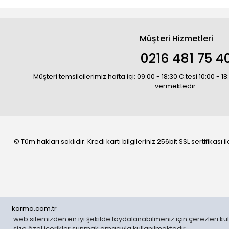
Müşteri Hizmetleri
0216 481 75 4
Müşteri temsilcilerimiz hafta içi: 09:00 - 18:30 C.tesi 10:00 - 
vermektedir.
© Tüm hakları saklıdır. Kredi kartı bilgileriniz 256bit SSL sertifikası
karma.com.tr
web sitemizden en iyi şekilde faydalanabilmeniz için çerezleri kull
WhatsApp Sipariş
size özel içerikler sunmak amacıyla kullanılmaktadır.