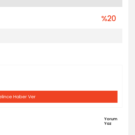
%20
lince Haber Ver
Yorum
Yaz