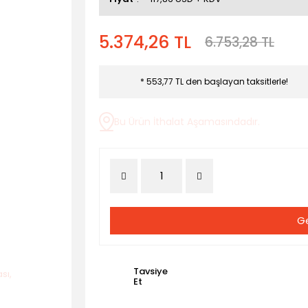
5.374,26 TL
6.753,28 TL
* 553,77 TL den başlayan taksitlerle!
Bu Ürün İthalat Aşamasındadır.
Ge
Tavsiye
Et