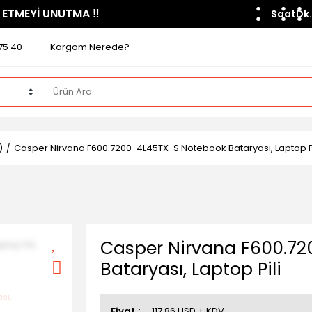
 ETMEYİ UNUTMA ​‼️​
Saat
Dk.
75 40
Kargom Nerede?
)
Casper Nirvana F600.7200-4L45TX-S Notebook Bataryası, Laptop Pi
Casper Nirvana F600.7
Bataryası, Laptop Pili
Fiyat
117,86 USD + KDV