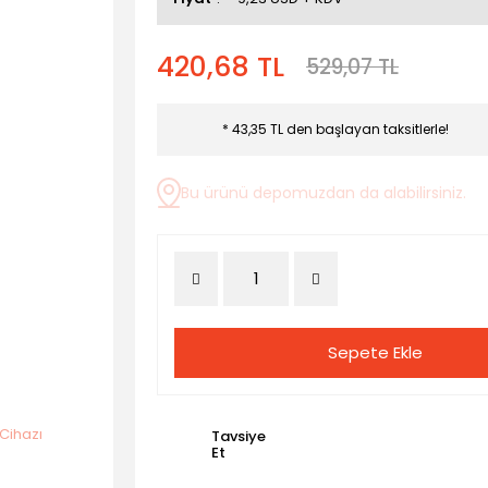
420,68 TL
529,07 TL
* 43,35 TL den başlayan taksitlerle!
Bu ürünü depomuzdan da alabilirsiniz.
Sepete Ekle
Tavsiye
Et