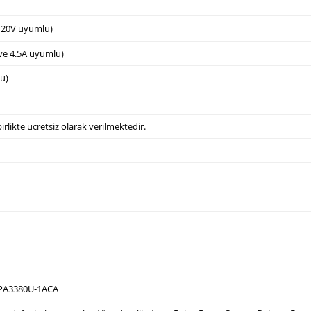
e 20V uyumlu)
 ve 4.5A uyumlu)
u)
irlikte ücretsiz olarak verilmektedir.
 PA3380U-1ACA