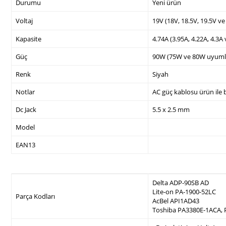
Durumu
Yeni ürün
Voltaj
19V (18V, 18.5V, 19.5V v
Kapasite
4.74A (3.95A, 4.22A, 4.3A
Güç
90W (75W ve 80W uyuml
Renk
Siyah
Notlar
AC güç kablosu ürün ile b
Dc Jack
5.5 x 2.5 mm
Model
EAN13
Delta ADP-90SB AD
Lite-on PA-1900-52LC
Parça Kodları
AcBel API1AD43
Toshiba PA3380E-1ACA,