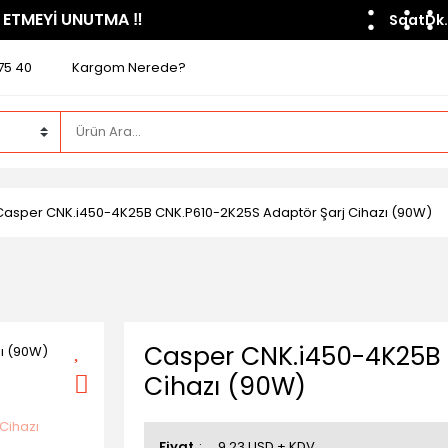
 ETMEYİ UNUTMA ​‼️​
Saat
Dk.
75 40
Kargom Nerede?
Casper CNK.i450-4K25B CNK.P610-2K25S Adaptör Şarj Cihazı (90W)
Casper CNK.i450-4K25B 
Cihazı (90W)
Fiyat
9,23 USD + KDV