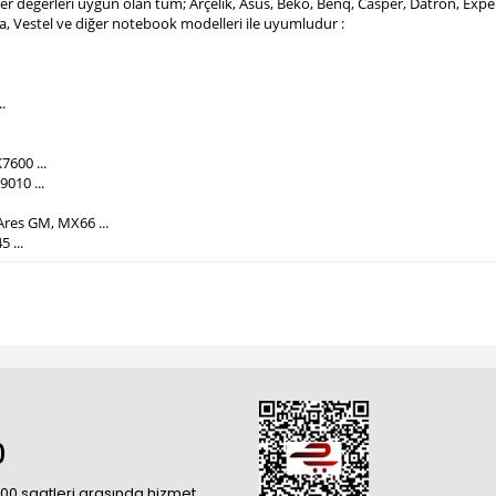
mper değerleri uygun olan tüm; Arçelik, Asus, Beko, Benq, Casper, Datron, Ex
ba, Vestel ve diğer notebook modelleri ile uyumludur :
.
7600 ...
010 ...
Ares GM, MX66 ...
5 ...
0
18:00 saatleri arasında hizmet