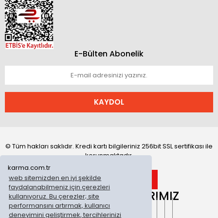
E-Bülten Abonelik
KAYDOL
© Tüm hakları saklıdır. Kredi kartı bilgileriniz 256bit SSL sertifikası ile
korunmaktadır.
karma.com.tr
web sitemizden en iyi şekilde
faydalanabilmeniz için çerezleri
ONLİNE MAĞAZALARIMIZ
kullanıyoruz. Bu çerezler; site
performansını artırmak, kullanıcı
deneyimini geliştirmek, tercihlerinizi