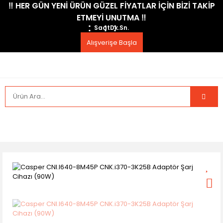
​‼️​ HER GÜN YENİ ÜRÜN GÜZEL FİYATLAR İÇİN BİZİ TAKİP
ETMEYİ UNUTMA ​‼️​
Saat
Dk.
Sn.
Alışverişe Başla