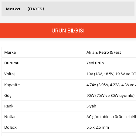
Marka
(FLAXES)
ÜRÜN BİLGİSİ
Marka
Afila & Retro & Fast
Durumu
Yeni ürün
Voltaj
19V (18V, 18.5V, 19.5V ve 2
Kapasite
4.74A (3.95A, 4.22A, 4.3A ve
Güç
90W (75W ve 80W uyumlu)
Renk
Siyah
Notlar
AC güç kablosu ürün ile birl
Dc Jack
5.5 x 2.5 mm