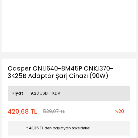
Casper CNI.I640-8M45P CNK.i370-
3K25B Adaptör Şarj Cihazı (90W)
Fiyat
9,23 USD + KDV
420,68 TL
529,07 TL
%20
* 43,35 TL den başlayan taksitlerle!