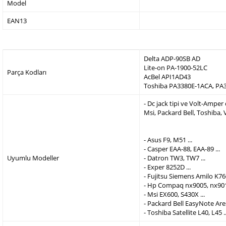
Model
EAN13
Delta ADP-90SB AD
Lite-on PA-1900-52LC
Parça Kodları
AcBel API1AD43
Toshiba PA3380E-1ACA, PA
- Dc jack tipi ve Volt-Ampe
Msi, Packard Bell, Toshiba,
- Asus F9, M51 ...
- Casper EAA-88, EAA-89 ...
Uyumlu Modeller
- Datron TW3, TW7 ...
- Exper 8252D ...
- Fujitsu Siemens Amilo K760
- Hp Compaq nx9005, nx9010
- Msi EX600, S430X ...
- Packard Bell EasyNote Are
- Toshiba Satellite L40, L45 ..