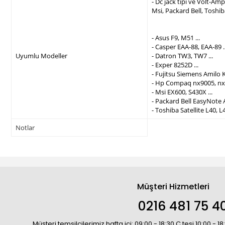
- Dc jack tipi ve Volt-A
Msi, Packard Bell, Toshi
- Asus F9, M51 ...
- Casper EAA-88, EAA-89 ..
Uyumlu Modeller
- Datron TW3, TW7 ...
- Exper 8252D ...
- Fujitsu Siemens Amilo K
- Hp Compaq nx9005, nx9
- Msi EX600, S430X ...
- Packard Bell EasyNote 
- Toshiba Satellite L40, L4
Notlar
Müşteri Hizmetleri
0216 481 75 4
Müşteri temsilcilerimiz hafta içi: 09:00 - 18:30 C.tesi 10:00 - 