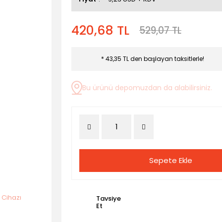
420,68 TL
529,07 TL
* 43,35 TL den başlayan taksitlerle!
Bu ürünü depomuzdan da alabilirsiniz.
Sepete Ekle
Tavsiye
Et