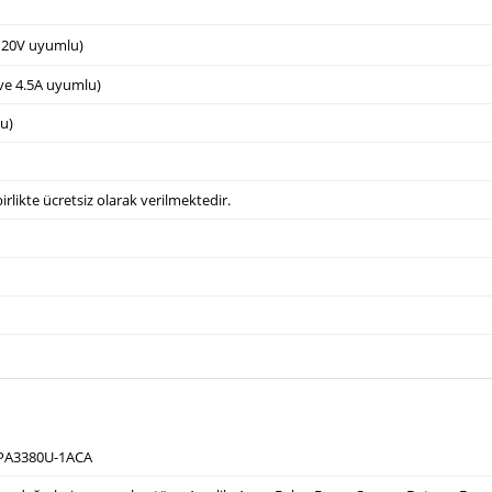
e 20V uyumlu)
 ve 4.5A uyumlu)
u)
irlikte ücretsiz olarak verilmektedir.
 PA3380U-1ACA