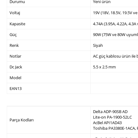
Durumu
Yeni ürün
Voltaj
19V (18V, 18.5V, 19.5V v
Kapasite
4.74A (3.95A, 4.22A, 4.3A
Güç
90W (75W ve 80W uyuml
Renk
Siyah
Notlar
AC güç kablosu ürün ile b
Dc Jack
5.5 x 2.5 mm
Model
EAN13
Delta ADP-90SB AD
Lite-on PA-1900-52LC
Parça Kodları
AcBel API1AD43
Toshiba PA3380E-1ACA,