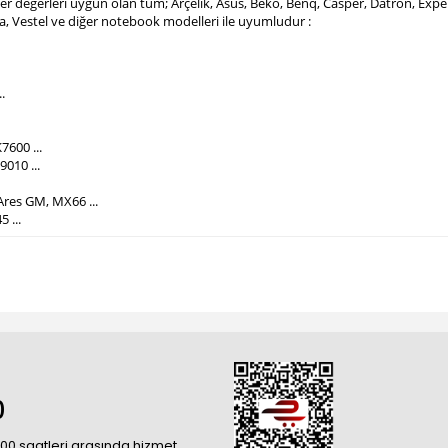
mper değerleri uygun olan tüm; Arçelik, Asus, Beko, Benq, Casper, Datron, Ex
ba, Vestel ve diğer notebook modelleri ile uyumludur :
.
7600 ...
010 ...
Ares GM, MX66 ...
5 ...
0
18:00 saatleri arasında hizmet