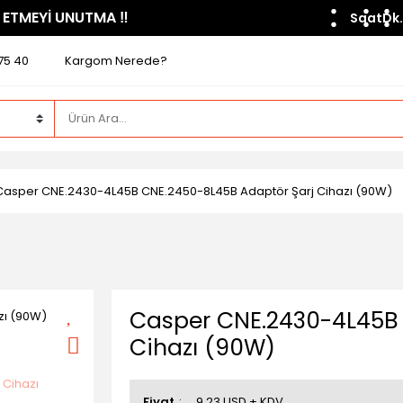
 ETMEYİ UNUTMA ​‼️​
Saat
Dk.
75 40
Kargom Nerede?
Casper CNE.2430-4L45B CNE.2450-8L45B Adaptör Şarj Cihazı (90W)
Casper CNE.2430-4L45B 
Cihazı (90W)
Fiyat
9,23 USD + KDV