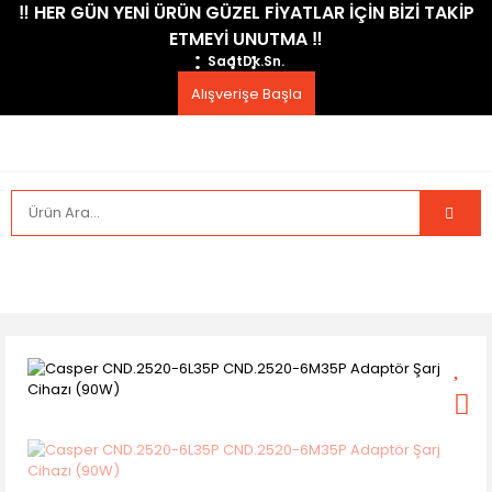
​‼️​ HER GÜN YENİ ÜRÜN GÜZEL FİYATLAR İÇİN BİZİ TAKİP
ETMEYİ UNUTMA ​‼️​
Saat
Dk.
Sn.
Alışverişe Başla