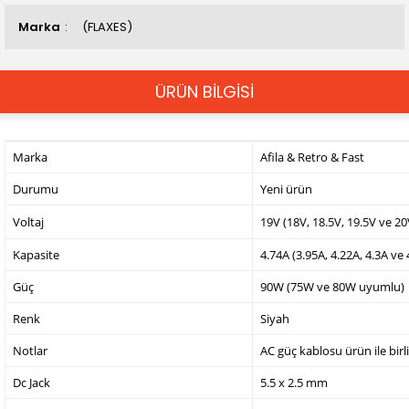
Marka
(FLAXES)
ÜRÜN BİLGİSİ
Marka
Afila & Retro & Fast
Durumu
Yeni ürün
Voltaj
19V (18V, 18.5V, 19.5V ve 2
Kapasite
4.74A (3.95A, 4.22A, 4.3A ve
Güç
90W (75W ve 80W uyumlu)
Renk
Siyah
Notlar
AC güç kablosu ürün ile birl
Dc Jack
5.5 x 2.5 mm