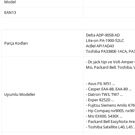
Model
EAN13
Delta ADP-90SB AD
Lite-on PA-1900-52LC
Parça Kodları
AcBel API1AD43
Toshiba PA3380E-1ACA, PA
- Dc jack tipi ve Volt-Ampe
Msi, Packard Bell, Toshiba,
- Asus F9, M51 ...
- Casper EAA-88, EAA-89 ...
Uyumlu Modeller
- Datron TW3, TW7 ...
- Exper 8252D ...
- Fujitsu Siemens Amilo K760
- Hp Compaq nx9005, nx9010
- Msi EX600, S430X ...
- Packard Bell EasyNote Are
- Toshiba Satellite L40, L45 ..