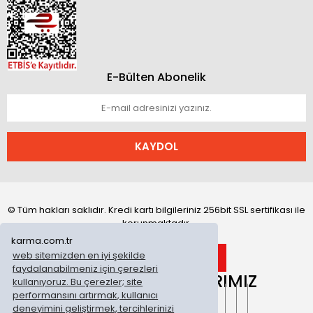
E-Bülten Abonelik
KAYDOL
© Tüm hakları saklıdır. Kredi kartı bilgileriniz 256bit SSL sertifikası ile
korunmaktadır.
karma.com.tr
web sitemizden en iyi şekilde
faydalanabilmeniz için çerezleri
ONLİNE MAĞAZALARIMIZ
kullanıyoruz. Bu çerezler; site
performansını artırmak, kullanıcı
deneyimini geliştirmek, tercihlerinizi