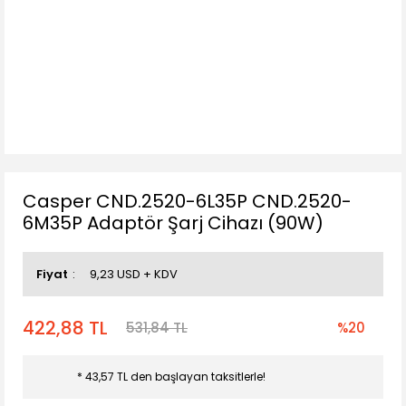
Casper CND.2520-6L35P CND.2520-
6M35P Adaptör Şarj Cihazı (90W)
Fiyat
9,23 USD + KDV
422,88 TL
531,84 TL
%20
* 43,57 TL den başlayan taksitlerle!